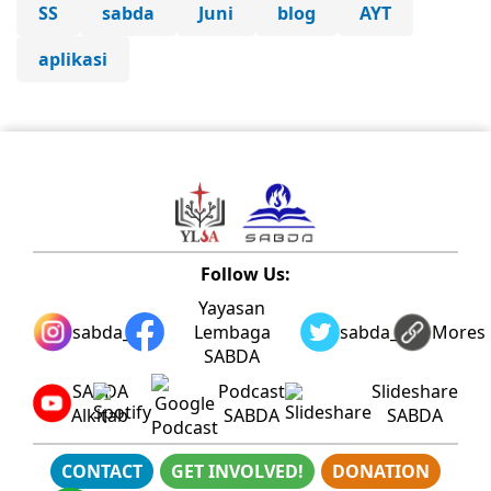
SS
sabda
Juni
blog
AYT
aplikasi
Follow Us:
Yayasan
sabda_ylsa
Lembaga
sabda_ylsa
Mores
SABDA
SABDA
Podcast
Slideshare
Alkitab
SABDA
SABDA
CONTACT
GET INVOLVED!
DONATION