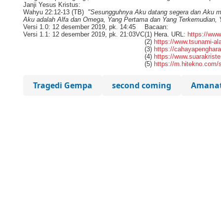
Janji Yesus Kristus:
Wahyu 22:12-13 (TB)
"Sesungguhnya Aku datang segera dan Aku m
Aku adalah Alfa dan Omega, Yang Pertama dan Yang Terkemudian, Y
Versi 1.0: 12 desember 2019, pk. 14:45
Bacaan:
Versi 1.1: 12 desember 2019, pk. 21:03
VC
(1) Hera. URL:
https://www
(2)
https://www.tsunami-a
(3)
https://cahayapenghara
(4)
https://www.suarakrist
(5)
https://m.hitekno.com/
Tragedi Gempa
second coming
Amanat