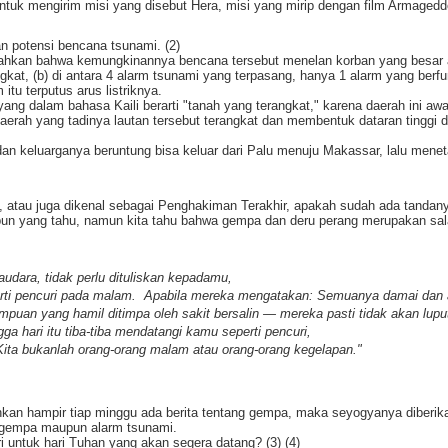
tuk mengirim misi yang disebut Hera, misi yang mirip dengan film Armageddo
 potensi bencana tsunami. (2)
sahkan bahwa kemungkinannya bencana tersebut menelan korban yang besar a
kat, (b) di antara 4 alarm tsunami yang terpasang, hanya 1 alarm yang berfu
u terputus arus listriknya.
yang dalam bahasa Kaili berarti "tanah yang terangkat," karena daerah ini awa
aerah yang tadinya lautan tersebut terangkat dan membentuk dataran tinggi 
dan keluarganya beruntung bisa keluar dari Palu menuju Makassar, lalu menet
, atau juga dikenal sebagai Penghakiman Terakhir, apakah sudah ada tandan
gpun yang tahu, namun kita tahu bahwa gempa dan deru perang merupakan sal
udara, tidak perlu dituliskan kepadamu,
eperti pencuri pada malam. Apabila mereka mengatakan: Semuanya damai da
mpuan yang hamil ditimpa oleh sakit bersalin — mereka pasti tidak akan lupu
a hari itu tiba-tiba mendatangi kamu seperti pencuri,
ita bukanlah orang-orang malam atau orang-orang kegelapan."
hkan hampir tiap minggu ada berita tentang gempa, maka seyogyanya diberik
rm gempa maupun alarm tsunami.
i untuk hari Tuhan yang akan segera datang? (3) (4)