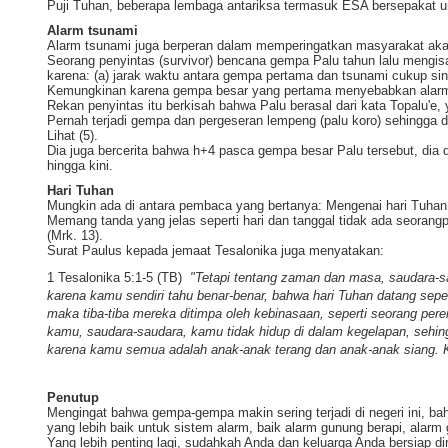
Puji Tuhan, beberapa lembaga antariksa termasuk ESA bersepakat un
Alarm tsunami
Alarm tsunami juga berperan dalam memperingatkan masyarakat akan
Seorang penyintas (survivor) bencana gempa Palu tahun lalu mengi
karena: (a) jarak waktu antara gempa pertama dan tsunami cukup sing
Kemungkinan karena gempa besar yang pertama menyebabkan alarm it
Rekan penyintas itu berkisah bahwa Palu berasal dari kata Topalu'e, 
Pernah terjadi gempa dan pergeseran lempeng (palu koro) sehingga d
Lihat (5).
Dia juga bercerita bahwa h+4 pasca gempa besar Palu tersebut, dia 
hingga kini.
Hari Tuhan
Mungkin ada di antara pembaca yang bertanya: Mengenai hari Tuhan
Memang tanda yang jelas seperti hari dan tanggal tidak ada seoran
(Mrk. 13).
Surat Paulus kepada jemaat Tesalonika juga menyatakan:
1 Tesalonika 5:1-5 (TB)
"Tetapi tentang zaman dan masa, saudara-sa
karena kamu sendiri tahu benar-benar, bahwa hari Tuhan datang s
maka tiba-tiba mereka ditimpa oleh kebinasaan, seperti seorang pere
kamu, saudara-saudara, kamu tidak hidup di dalam kegelapan, sehingg
karena kamu semua adalah anak-anak terang dan anak-anak siang. K
Penutup
Mengingat bahwa gempa-gempa makin sering terjadi di negeri ini, ba
yang lebih baik untuk sistem alarm, baik alarm gunung berapi, ala
Yang lebih penting lagi, sudahkah Anda dan keluarga Anda bersiap dir