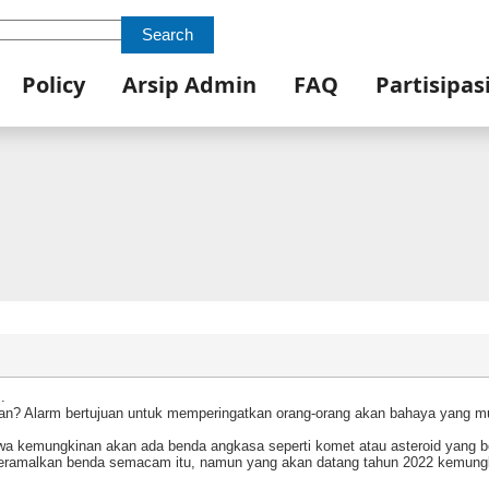
Search
Policy
Arsip Admin
FAQ
Partisipas
.
kan? Alarm bertujuan untuk memperingatkan orang-orang akan bahaya yang m
a kemungkinan akan ada benda angkasa seperti komet atau asteroid yang b
amalkan benda semacam itu, namun yang akan datang tahun 2022 kemung