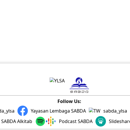
Follow Us:
da_ylsa
Yayasan Lembaga SABDA
sabda_ylsa
SABDA Alkitab
Podcast SABDA
Slidesha