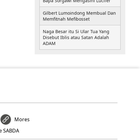
Bapa Sorgawi Mengasihi Lucifer
Gilbert Lumoindong Membual Dan
Memfitnah Mefibosset
Naga Besar itu Si Ular Tua Yang
Disebut Iblis atau Satan Adalah
ADAM
Mores
re SABDA