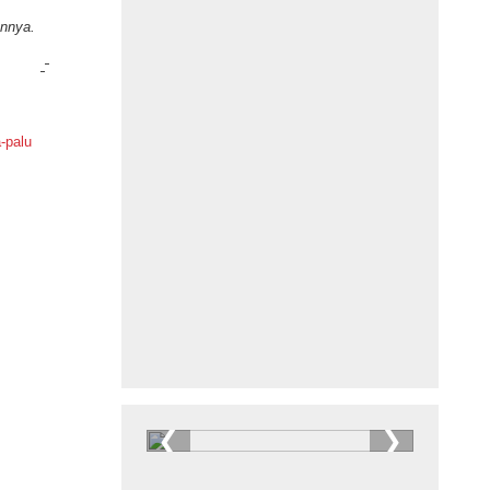
nnya.
-palu