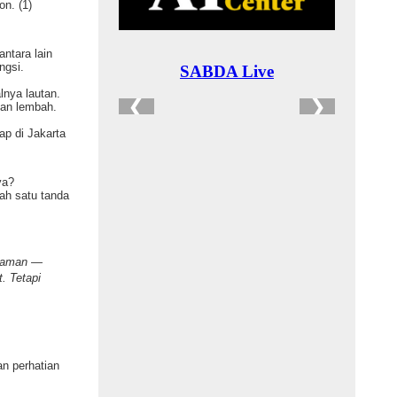
n. (1)
ntara lain
ngsi.
lnya lautan.
dan lembah.
ap di Jakarta
ya?
ah satu tanda
n aman —
t.
Tetapi
an perhatian