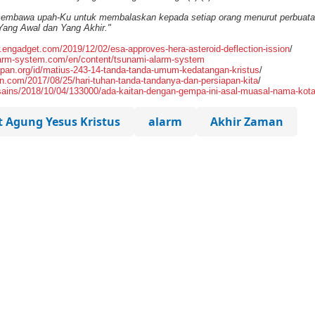
embawa upah-Ku untuk membalaskan kepada setiap orang menurut perbuata
ang Awal dan Yang Akhir."
.engadget.com/2019/12/02/esa-approves-hera-asteroid-deflection-ission
/
larm-system.com/en/content/tsunami-alarm-system
pan.org/id/matius-243-14-tanda-tanda-umum-kedatangan-kristus
/
en.com/2017/08/25/hari-tuhan-tanda-tandanya-dan-persiapan-kita
/
sains/2018/10/04/133000/ada-kaitan-dengan-gempa-ini-asal-muasal-nama-kota
 Agung Yesus Kristus
alarm
Akhir Zaman