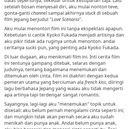
balas seperlunya, sekedar untuk kesopanan saja. Lalu
setelah bosan menyesali diri, aku mulai nonton teve,
gonta-ganti
channel
sampai akhirnya
stuck
di sebuah
film Jepang berjudul "
Love Scenario
".
Aku mulai menonton film ini tanpa ekspektasi apapun.
Kebetulan si cantik Kyoko Fukada menjadi artisnya dan
aku pikir tidak ada ruginya untuk menonton. andai
ceritanya
sucks
pun, yang penting ada Kyoko Fukada.
Di luar dugaan, aku menikmati film ini. Inti cerita film
ini tentunya gampang ditebak, selaras dengan
judulnya, tentang bagaimana menemukan dan
ditemukan oleh cinta. Film ini diakhiri dengan kedua
pemeran utama yang berciuman ala
french kiss
, diiringi
lagu berbahasa Jepang yang walau aku tidak mengerti
apa artinya tapi terdengar sangat romantis.
Sayangnya, lagi-lagi aku "menemukan" topik untuk
disesali: aku belum pernah mengalami cinta seperti ini;
dan mungkin tidak akan pernah secara aku sudah
menikah dan punya anak. Andai belum punya anak,