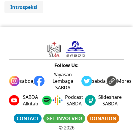
Introspeksi
Follow Us:
Yayasan
sabda_ylsa
Lembaga
sabda_ylsa
Mores
SABDA
SABDA
Podcast
Slideshare
Alkitab
SABDA
SABDA
CONTACT
GET INVOLVED!
DONATION
©
2026