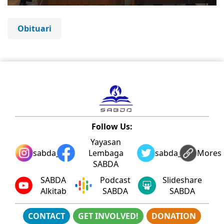
Obituari
Follow Us:
Yayasan
sabda_ylsa
Lembaga
sabda_ylsa
Mores
SABDA
SABDA
Podcast
Slideshare
Alkitab
SABDA
SABDA
CONTACT
GET INVOLVED!
DONATION