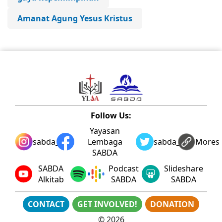
Amanat Agung Yesus Kristus
Follow Us:
Yayasan
sabda_ylsa
Lembaga
sabda_ylsa
Mores
SABDA
SABDA
Podcast
Slideshare
Alkitab
SABDA
SABDA
CONTACT
GET INVOLVED!
DONATION
©
2026