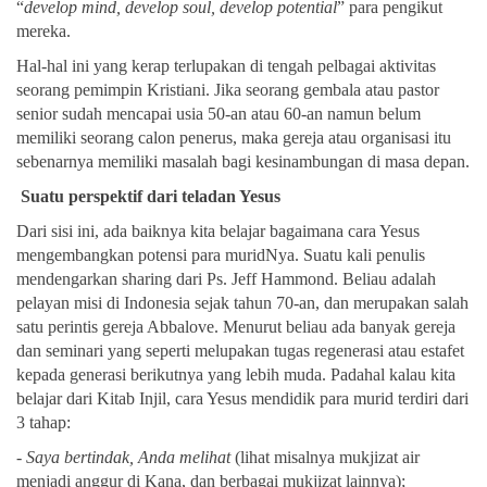
“
develop mind, develop soul, develop potential
” para pengikut
mereka.
Hal-hal ini yang kerap terlupakan di tengah pelbagai aktivitas
seorang pemimpin Kristiani. Jika seorang gembala atau pastor
senior sudah mencapai usia 50-an atau 60-an namun belum
memiliki seorang calon penerus, maka gereja atau organisasi itu
sebenarnya memiliki masalah bagi kesinambungan di masa depan.
Suatu perspektif dari teladan Yesus
Dari sisi ini, ada baiknya kita belajar bagaimana cara Yesus
mengembangkan potensi para muridNya. Suatu kali penulis
mendengarkan sharing dari Ps. Jeff Hammond. Beliau adalah
pelayan misi di Indonesia sejak tahun 70-an, dan merupakan salah
satu perintis gereja Abbalove. Menurut beliau ada banyak gereja
dan seminari yang seperti melupakan tugas regenerasi atau estafet
kepada generasi berikutnya yang lebih muda. Padahal kalau kita
belajar dari Kitab Injil, cara Yesus mendidik para murid terdiri dari
3 tahap:
-
Saya bertindak, Anda melihat
(lihat misalnya mukjizat air
menjadi anggur di Kana, dan berbagai mukjizat lainnya);