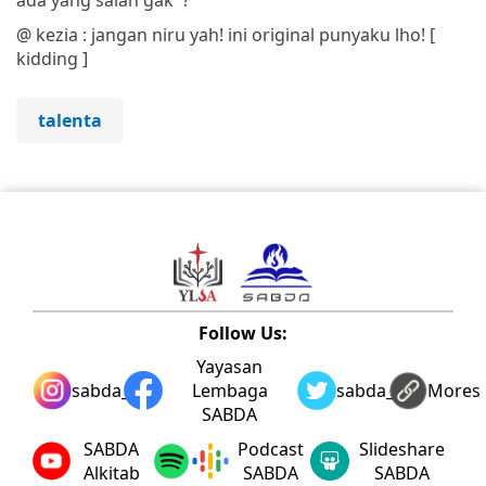
@ kezia : jangan niru yah! ini original punyaku lho! [
kidding ]
talenta
Follow Us:
Yayasan
sabda_ylsa
Lembaga
sabda_ylsa
Mores
SABDA
SABDA
Podcast
Slideshare
Alkitab
SABDA
SABDA