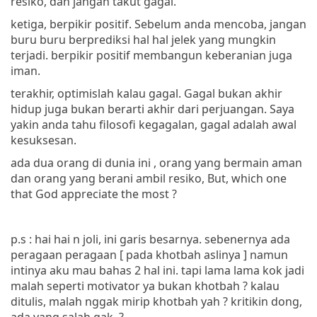
resiko, dan jangan takut gagal.
ketiga, berpikir positif. Sebelum anda mencoba, jangan
buru buru berprediksi hal hal jelek yang mungkin
terjadi. berpikir positif membangun keberanian juga
iman.
terakhir, optimislah kalau gagal. Gagal bukan akhir
hidup juga bukan berarti akhir dari perjuangan. Saya
yakin anda tahu filosofi kegagalan, gagal adalah awal
kesuksesan.
ada dua orang di dunia ini , orang yang bermain aman
dan orang yang berani ambil resiko, But, which one
that God appreciate the most ?
p.s : hai hai n joli, ini garis besarnya. sebenernya ada
peragaan peragaan [ pada khotbah aslinya ] namun
intinya aku mau bahas 2 hal ini. tapi lama lama kok jadi
malah seperti motivator ya bukan khotbah ? kalau
ditulis, malah nggak mirip khotbah yah ? kritikin dong,
ada yang salah gak ?