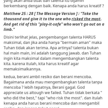
yang akan anda buat dan talenta itu dijamin
berkembang dengan baik. Kenapa anda harus kreatif ?
Matthew 25 : 28 [ The Message Version ] : "Take the
thousand and give it to the one who
risked the most
.
And get rid of this "play-it-safe" who won't go out on a
limb."
Disini terlihat jelas, pengembangan talenta HARUS
maksimal, dan jika anda hanya "bermain aman" maka
Tuhan tidak akan terima. Apa artinya? talenta bukan
hal main main, ini adalah tanggung jawab. dan Tuhan
ingin kita maksimal dalam mengembangkan talenta
kita. karena itulah, kita harus kreatif agar
memaksimalkannya.
kedua, berani ambil resiko dan berani mencoba.
Bagaimana anda mau mengembangkan talenta tanpa
mencoba ? lebih tepatnya, Berani gagal. God
appreciate us altough we failed. Tuhan tidak berkata "
who did the best," tapi "who risk the most". dan itulah
kenapa anda harus berani mencoba dan mengambil