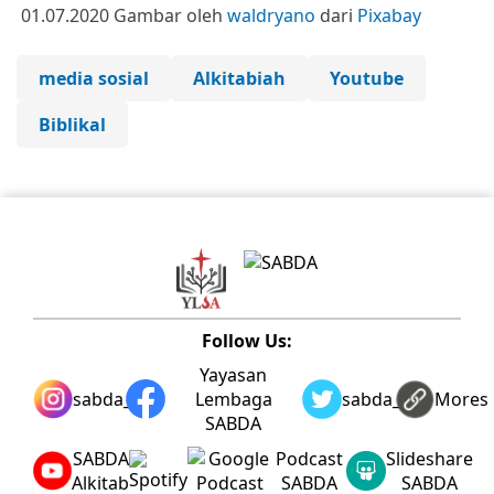
01.07.2020
Gambar oleh
waldryano
dari
Pixabay
media sosial
Alkitabiah
Youtube
Biblikal
Follow Us:
Yayasan
sabda_ylsa
Lembaga
sabda_ylsa
Mores
SABDA
SABDA
Podcast
Slideshare
Alkitab
SABDA
SABDA