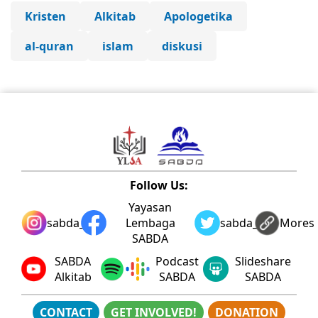
Kristen
Alkitab
Apologetika
al-quran
islam
diskusi
Follow Us:
Yayasan
sabda_ylsa
Lembaga
sabda_ylsa
Mores
SABDA
SABDA
Podcast
Slideshare
Alkitab
SABDA
SABDA
CONTACT
GET INVOLVED!
DONATION