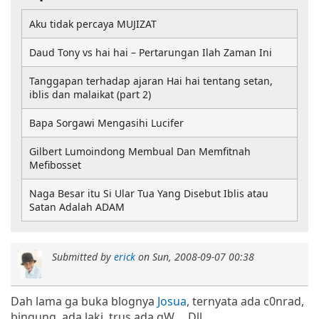
Aku tidak percaya MUJIZAT
Daud Tony vs hai hai – Pertarungan Ilah Zaman Ini
Tanggapan terhadap ajaran Hai hai tentang setan,
iblis dan malaikat (part 2)
Bapa Sorgawi Mengasihi Lucifer
Gilbert Lumoindong Membual Dan Memfitnah
Mefibosset
Naga Besar itu Si Ular Tua Yang Disebut Iblis atau
Satan Adalah ADAM
Submitted by
erick
on
Sun, 2008-09-07 00:38
Dah lama ga buka blognya
Josua
, ternyata ada c0nrad,
bingung, ada laki, trus ada gW.... Dll.