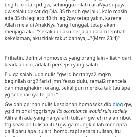
begitu cinta kpd gw, sehingga inilah caraNya supaya
gw selalu dekat dg Dia. 35 th sdh gw lalui, kalo masih
ada 35 th lagi ato 40 th lagi?gw tetap yakin, karena
Allah melalui AnakNya Yang Tunggal, tetap akan
menjaga aku. "sekalipun aku berjalan dalam lembah
kekelaman, aku tidak takut bahaya,..."(Mzm 23:4)"
Prihatin, definisi homoseks yang orang lain « liat » dari
keadaan elo, adalah persepsi yang salah.
Elu ga salah juga nulis "gw jd bertanya2 mgkn
beginilah org2 farisi jmn Yesus dulu, ramai2 mencela
dan menghakimi orang, sekalipun mereka tak tau apa
yg sebenarnya terjadi."
Gw dah pernah nulis kesalahan homoseks dib
blog
gw,
yg dlm bhs inggrisnya
Its acceptance would ruin society.
Alih-alih ada yang nanya arti tulisan gw, eh malah ribut
ttg keaslian tulisan itu! (gw ga mungkin lah mencipta
dalil baru apa itu arti homo, tapi secara tulisan, itu