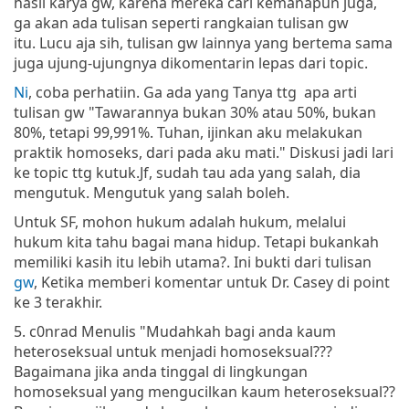
hasil karya gw, karena mereka cari kemanapun juga,
ga akan ada tulisan seperti rangkaian tulisan gw
itu. Lucu aja sih, tulisan gw lainnya yang bertema sama
juga ujung-ujungnya dikomentarin lepas dari topic.
Ni
, coba perhatiin. Ga ada yang Tanya ttg apa arti
tulisan gw "Tawarannya bukan 30% atau 50%, bukan
80%, tetapi 99,991%. Tuhan, ijinkan aku melakukan
praktik homoseks, dari pada aku mati." Diskusi jadi lari
ke topic ttg kutuk.Jf, sudah tau ada yang salah, dia
mengutuk. Mengutuk yang salah boleh.
Untuk SF, mohon hukum adalah hukum, melalui
hukum kita tahu bagai mana hidup. Tetapi bukankah
memiliki kasih itu lebih utama?. Ini bukti dari tulisan
gw
, Ketika memberi komentar untuk Dr. Casey di point
ke 3 terakhir.
5. c0nrad Menulis "Mudahkah bagi anda kaum
heteroseksual untuk menjadi homoseksual???
Bagaimana jika anda tinggal di lingkungan
homoseksual yang mengucilkan kaum heteroseksual??