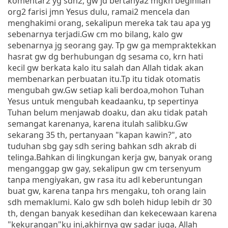
komentar2 yg sdh2, gw jd bertanya2 mgkn beginilah
org2 farisi jmn Yesus dulu, ramai2 mencela dan
menghakimi orang, sekalipun mereka tak tau apa yg
sebenarnya terjadi.Gw cm mo bilang, kalo gw
sebenarnya jg seorang gay. Tp gw ga mempraktekkan
hasrat gw dg berhubungan dg sesama co, krn hati
kecil gw berkata kalo itu salah dan Allah tidak akan
membenarkan perbuatan itu.Tp itu tidak otomatis
mengubah gw.Gw setiap kali berdoa,mohon Tuhan
Yesus untuk mengubah keadaanku, tp sepertinya
Tuhan belum menjawab doaku, dan aku tidak patah
semangat karenanya, karena itulah salibku.Gw
sekarang 35 th, pertanyaan "kapan kawin?", ato
tuduhan sbg gay sdh sering bahkan sdh akrab di
telinga.Bahkan di lingkungan kerja gw, banyak orang
menganggap gw gay, sekalipun gw cm tersenyum
tanpa mengiyakan, gw rasa itu adl keberuntungan
buat gw, karena tanpa hrs mengaku, toh orang lain
sdh memaklumi. Kalo gw sdh boleh hidup lebih dr 30
th, dengan banyak kesedihan dan kekecewaan karena
"kekurangan"ku ini,akhirnya gw sadar juga, Allah