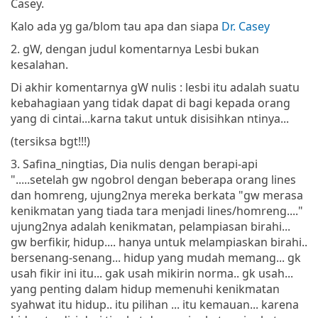
Casey.
Kalo ada yg ga/blom tau apa dan siapa
Dr. Casey
2. gW, dengan judul komentarnya Lesbi bukan
kesalahan.
Di akhir komentarnya gW nulis : lesbi itu adalah suatu
kebahagiaan yang tidak dapat di bagi kepada orang
yang di cintai...karna takut untuk disisihkan ntinya...
(tersiksa bgt!!!)
3. Safina_ningtias, Dia nulis dengan berapi-api
".....setelah gw ngobrol dengan beberapa orang lines
dan homreng, ujung2nya mereka berkata "gw merasa
kenikmatan yang tiada tara menjadi lines/homreng...."
ujung2nya adalah kenikmatan, pelampiasan birahi...
gw berfikir, hidup.... hanya untuk melampiaskan birahi..
bersenang-senang... hidup yang mudah memang... gk
usah fikir ini itu... gak usah mikirin norma.. gk usah...
yang penting dalam hidup memenuhi kenikmatan
syahwat itu hidup.. itu pilihan ... itu kemauan... karena