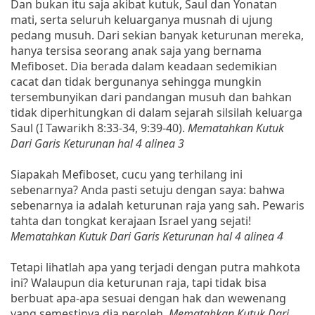
Dan bukan itu saja akibat kutuk, Saul dan Yonatan
mati, serta seluruh keluarganya musnah di ujung
pedang musuh. Dari sekian banyak keturunan mereka,
hanya tersisa seorang anak saja yang bernama
Mefiboset. Dia berada dalam keadaan sedemikian
cacat dan tidak bergunanya sehingga mungkin
tersembunyikan dari pandangan musuh dan bahkan
tidak diperhitungkan di dalam sejarah silsilah keluarga
Saul (I Tawarikh 8:33-34, 9:39-40).
Mematahkan Kutuk
Dari Garis Keturunan hal 4 alinea 3
Siapakah Mefiboset, cucu yang terhilang ini
sebenarnya? Anda pasti setuju dengan saya: bahwa
sebenarnya ia adalah keturunan raja yang sah. Pewaris
tahta dan tongkat kerajaan Israel yang sejati!
Mematahkan Kutuk Dari Garis Keturunan hal 4 alinea 4
Tetapi lihatlah apa yang terjadi dengan putra mahkota
ini? Walaupun dia keturunan raja, tapi tidak bisa
berbuat apa-apa sesuai dengan hak dan wewenang
yang semestinya dia peroleh.
Mematahkan Kutuk Dari