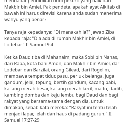
mendapat pendidikan budi pekerti yang baik dari
Makbir bin Amiel. Pak pendeta, apakah ayat Alkitab di
bawah ini harus direvisi karena anda sudah menerima
wahyu yang benar?
Tanya raja kepadanya: "Di manakah ia?" Jawab Ziba
kepada raja: "Dia ada di rumah Makhir bin Amiel, di
Lodebar." II Samuel 9:4
Ketika Daud tiba di Mahanaim, maka Sobi bin Nahas,
dari Raba, kota bani Amon, dan Makhir bin Amiel, dari
Lodebar, dan Barzilai, orang Gilead, dari Rogelim,
membawa tempat tidur, pasu, periuk belanga, juga
gandum, jelai, tepung, bertih gandum, kacang babi,
kacang merah besar, kacang merah kecil, madu, dadih,
kambing domba dan keju lembu bagi Daud dan bagi
rakyat yang bersama-sama dengan dia, untuk
dimakan, sebab kata mereka: "Rakyat ini tentu telah
menjadi lapar, lelah dan haus di padang gurun." II
Samuel 17:27-29