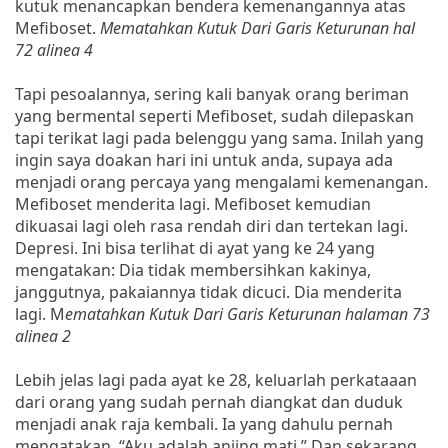
kutuk menancapkan bendera kemenangannya atas
Mefiboset.
Mematahkan Kutuk Dari Garis Keturunan hal
72 alinea 4
Tapi pesoalannya, sering kali banyak orang beriman
yang bermental seperti Mefiboset, sudah dilepaskan
tapi terikat lagi pada belenggu yang sama. Inilah yang
ingin saya doakan hari ini untuk anda, supaya ada
menjadi orang percaya yang mengalami kemenangan.
Mefiboset menderita lagi. Mefiboset kemudian
dikuasai lagi oleh rasa rendah diri dan tertekan lagi.
Depresi. Ini bisa terlihat di ayat yang ke 24 yang
mengatakan: Dia tidak membersihkan kakinya,
janggutnya, pakaiannya tidak dicuci. Dia menderita
lagi. M
ematahkan Kutuk Dari Garis Keturunan halaman 73
alinea 2
Lebih jelas lagi pada ayat ke 28, keluarlah perkataaan
dari orang yang sudah pernah diangkat dan duduk
menjadi anak raja kembali. Ia yang dahulu pernah
mengatakan, “Aku adalah anjing mati,” Dan sekarang