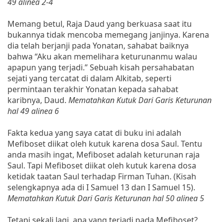
49 alinea 2-4
Memang betul, Raja Daud yang berkuasa saat itu
bukannya tidak mencoba memegang janjinya. Karena
dia telah berjanji pada Yonatan, sahabat baiknya
bahwa “Aku akan memelihara keturunanmu walau
apapun yang terjadi.” Sebuah kisah persahabatan
sejati yang tercatat di dalam Alkitab, seperti
permintaan terakhir Yonatan kepada sahabat
karibnya, Daud.
Mematahkan Kutuk Dari Garis Keturunan
hal 49 alinea 6
Fakta kedua yang saya catat di buku ini adalah
Mefiboset diikat oleh kutuk karena dosa Saul. Tentu
anda masih ingat, Mefiboset adalah keturunan raja
Saul. Tapi Mefiboset diikat oleh kutuk karena dosa
ketidak taatan Saul terhadap Firman Tuhan. (Kisah
selengkapnya ada di I Samuel 13 dan I Samuel 15).
Mematahkan Kutuk Dari Garis Keturunan hal 50 alinea 5
Tetapi sekali lagi, apa yang terjadi pada Mefiboset?