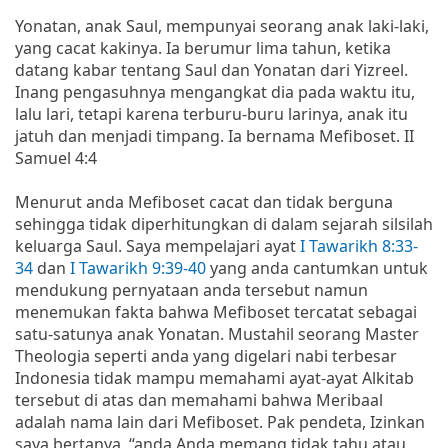
Yonatan, anak Saul, mempunyai seorang anak laki-laki,
yang cacat kakinya. Ia berumur lima tahun, ketika
datang kabar tentang Saul dan Yonatan dari Yizreel.
Inang pengasuhnya mengangkat dia pada waktu itu,
lalu lari, tetapi karena terburu-buru larinya, anak itu
jatuh dan menjadi timpang. Ia bernama Mefiboset. II
Samuel 4:4
Menurut anda Mefiboset cacat dan tidak berguna
sehingga tidak diperhitungkan di dalam sejarah silsilah
keluarga Saul. Saya mempelajari ayat
I Tawarikh 8:33-
34
dan
I Tawarikh 9:39-40
yang anda cantumkan untuk
mendukung pernyataan anda tersebut namun
menemukan fakta bahwa Mefiboset tercatat sebagai
satu-satunya anak Yonatan. Mustahil seorang Master
Theologia seperti anda yang digelari nabi terbesar
Indonesia tidak mampu memahami ayat-ayat Alkitab
tersebut di atas dan memahami bahwa Meribaal
adalah nama lain dari Mefiboset. Pak pendeta, Izinkan
saya bertanya, “anda Anda memang tidak tahu atau