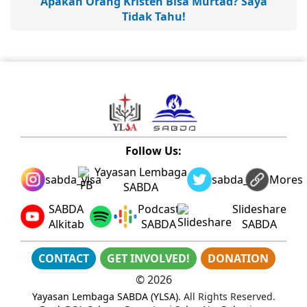
Apakah Orang Kristen Bisa Murtad? Saya
Tidak Tahu!
Follow Us:
Yayasan Lembaga
sabda_ylsa
sabda_ylsa
Mores
SABDA
SABDA
Podcast
Slideshare
Alkitab
SABDA
SABDA
CONTACT
GET INVOLVED!
DONATION
©
2026
Yayasan Lembaga SABDA (YLSA)
. All Rights Reserved.