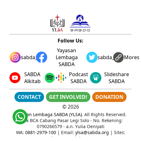
Follow Us:
Yayasan
sabda_ylsa
Lembaga
sabda_ylsa
Mores
SABDA
SABDA
Podcast
Slideshare
Alkitab
SABDA
SABDA
CONTACT
GET INVOLVED!
DONATION
©
2026
Yayasan Lembaga SABDA (YLSA)
. All Rights Reserved.
Bank BCA Cabang Pasar Legi Solo - No. Rekening:
0790266579 - a.n. Yulia Oeniyati
WA:
0881-2979-100
| Email:
ylsa@sabda.org
| Sites:
ylsa.org
-
sabda.org