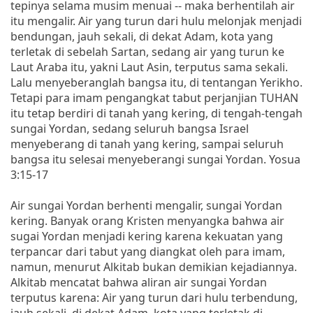
tepinya selama musim menuai -- maka berhentilah air
itu mengalir. Air yang turun dari hulu melonjak menjadi
bendungan, jauh sekali, di dekat Adam, kota yang
terletak di sebelah Sartan, sedang air yang turun ke
Laut Araba itu, yakni Laut Asin, terputus sama sekali.
Lalu menyeberanglah bangsa itu, di tentangan Yerikho.
Tetapi para imam pengangkat tabut perjanjian TUHAN
itu tetap berdiri di tanah yang kering, di tengah-tengah
sungai Yordan, sedang seluruh bangsa Israel
menyeberang di tanah yang kering, sampai seluruh
bangsa itu selesai menyeberangi sungai Yordan. Yosua
3:15-17
Air sungai Yordan berhenti mengalir, sungai Yordan
kering. Banyak orang Kristen menyangka bahwa air
sugai Yordan menjadi kering karena kekuatan yang
terpancar dari tabut yang diangkat oleh para imam,
namun, menurut Alkitab bukan demikian kejadiannya.
Alkitab mencatat bahwa aliran air sungai Yordan
terputus karena: Air yang turun dari hulu terbendung,
jauh sekali, di dekat Adam, kota yang terletak di