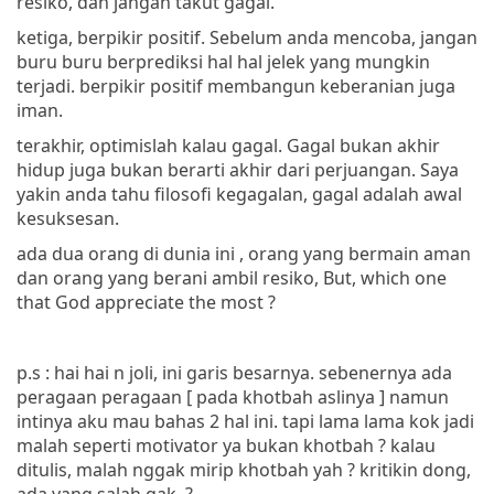
resiko, dan jangan takut gagal.
ketiga, berpikir positif. Sebelum anda mencoba, jangan
buru buru berprediksi hal hal jelek yang mungkin
terjadi. berpikir positif membangun keberanian juga
iman.
terakhir, optimislah kalau gagal. Gagal bukan akhir
hidup juga bukan berarti akhir dari perjuangan. Saya
yakin anda tahu filosofi kegagalan, gagal adalah awal
kesuksesan.
ada dua orang di dunia ini , orang yang bermain aman
dan orang yang berani ambil resiko, But, which one
that God appreciate the most ?
p.s : hai hai n joli, ini garis besarnya. sebenernya ada
peragaan peragaan [ pada khotbah aslinya ] namun
intinya aku mau bahas 2 hal ini. tapi lama lama kok jadi
malah seperti motivator ya bukan khotbah ? kalau
ditulis, malah nggak mirip khotbah yah ? kritikin dong,
ada yang salah gak ?