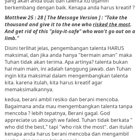
yang akan anda buat dan talenta itu dijamin
berkembang dengan baik. Kenapa anda harus kreatif ?
Matthew 25 : 28 [ The Message Version ] : "Take the
thousand and give it to the one who
risked the most
.
And get rid of this "play-it-safe" who won't go out on a
limb."
Disini terlihat jelas, pengembangan talenta HARUS
maksimal, dan jika anda hanya "bermain aman" maka
Tuhan tidak akan terima. Apa artinya? talenta bukan
hal main main, ini adalah tanggung jawab. dan Tuhan
ingin kita maksimal dalam mengembangkan talenta
kita. karena itulah, kita harus kreatif agar
memaksimalkannya.
kedua, berani ambil resiko dan berani mencoba.
Bagaimana anda mau mengembangkan talenta tanpa
mencoba ? lebih tepatnya, Berani gagal. God
appreciate us altough we failed. Tuhan tidak berkata "
who did the best," tapi "who risk the most". dan itulah
kenapa anda harus berani mencoba dan mengambil