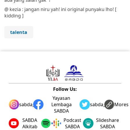
@ kezia : jangan niru yah! ini original punyaku lho! [
kidding ]
talenta
Follow Us:
Yayasan
sabda_ylsa
Lembaga
sabda_ylsa
Mores
SABDA
SABDA
Podcast
Slideshare
Alkitab
SABDA
SABDA