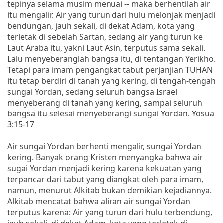
tepinya selama musim menuai -- maka berhentilah air
itu mengalir. Air yang turun dari hulu melonjak menjadi
bendungan, jauh sekali, di dekat Adam, kota yang
terletak di sebelah Sartan, sedang air yang turun ke
Laut Araba itu, yakni Laut Asin, terputus sama sekali.
Lalu menyeberanglah bangsa itu, di tentangan Yerikho.
Tetapi para imam pengangkat tabut perjanjian TUHAN
itu tetap berdiri di tanah yang kering, di tengah-tengah
sungai Yordan, sedang seluruh bangsa Israel
menyeberang di tanah yang kering, sampai seluruh
bangsa itu selesai menyeberangi sungai Yordan. Yosua
3:15-17
Air sungai Yordan berhenti mengalir, sungai Yordan
kering. Banyak orang Kristen menyangka bahwa air
sugai Yordan menjadi kering karena kekuatan yang
terpancar dari tabut yang diangkat oleh para imam,
namun, menurut Alkitab bukan demikian kejadiannya.
Alkitab mencatat bahwa aliran air sungai Yordan
terputus karena: Air yang turun dari hulu terbendung,
jauh sekali, di dekat Adam, kota yang terletak di