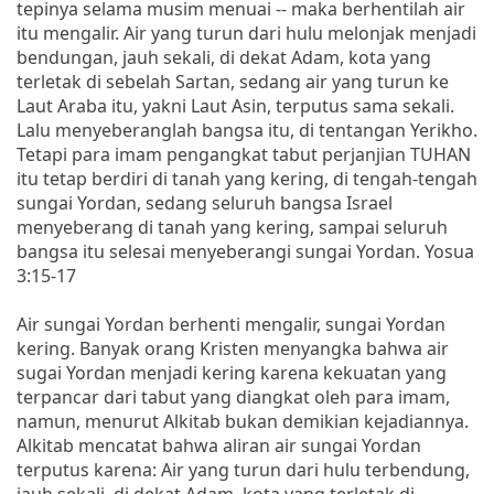
tepinya selama musim menuai -- maka berhentilah air
itu mengalir. Air yang turun dari hulu melonjak menjadi
bendungan, jauh sekali, di dekat Adam, kota yang
terletak di sebelah Sartan, sedang air yang turun ke
Laut Araba itu, yakni Laut Asin, terputus sama sekali.
Lalu menyeberanglah bangsa itu, di tentangan Yerikho.
Tetapi para imam pengangkat tabut perjanjian TUHAN
itu tetap berdiri di tanah yang kering, di tengah-tengah
sungai Yordan, sedang seluruh bangsa Israel
menyeberang di tanah yang kering, sampai seluruh
bangsa itu selesai menyeberangi sungai Yordan. Yosua
3:15-17
Air sungai Yordan berhenti mengalir, sungai Yordan
kering. Banyak orang Kristen menyangka bahwa air
sugai Yordan menjadi kering karena kekuatan yang
terpancar dari tabut yang diangkat oleh para imam,
namun, menurut Alkitab bukan demikian kejadiannya.
Alkitab mencatat bahwa aliran air sungai Yordan
terputus karena: Air yang turun dari hulu terbendung,
jauh sekali, di dekat Adam, kota yang terletak di