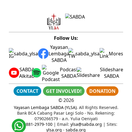
Follow Us:
Yayasan
sabda_ylsa
Lembaga
sabda_ylsa
Mores
SABDA
SABDA
Podcast
Slideshare
Alkitab
SABDA
SABDA
CONTACT
GET INVOLVED!
DONATION
©
2026
Yayasan Lembaga SABDA (YLSA)
. All Rights Reserved.
Bank BCA Cabang Pasar Legi Solo - No. Rekening:
0790266579 - a.n. Yulia Oeniyati
WA:
0881-2979-100
| Email:
ylsa@sabda.org
| Sites:
ylsa.org
-
sabda.org