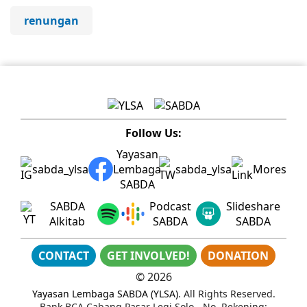
renungan
Follow Us:
Yayasan
sabda_ylsa
Lembaga
sabda_ylsa
Mores
SABDA
SABDA
Podcast
Slideshare
Alkitab
SABDA
SABDA
CONTACT
GET INVOLVED!
DONATION
©
2026
Yayasan Lembaga SABDA (YLSA)
. All Rights Reserved.
Bank BCA Cabang Pasar Legi Solo - No. Rekening: