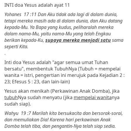
INTI doa Yesus adalah ayat 11
Yohanes 17 :11 Dan Aku tidak ada lagi di dalam dunia,
tetapi mereka masih ada di dalam dunia, dan Aku datang
kepada-Mu. Ya Bapa yang kudus, peliharalah mereka
dalam nama-Mu, yaitu nama-Mu yang telah Engkau
berikan kepada-Ku,
supaya mereka menjadi satu
sama
seperti Kita.
.
Inti doa Yesus adalah "agar semua umat Tuhan
bersatu", membentuk TubuhNya (Tubuh = mempelai
wanita = istri, pengertian ini merujuk pada
Kejadian 2 :
23; Efesus 5 : 23, dan lain-lain
)
Yesus akan menikah (Perkawinan Anak Domba), jika
tubuh
Nya sudah menyatu (jika
mempelai wanita
nya
sudah siap).
Wahyu 19 :7 Marilah kita bersukacita dan bersorak-sorai,
dan memuliakan Dia! Karena hari perkawinan Anak
Domba telah tiba, dan pengantin-Nya telah siap sedia.