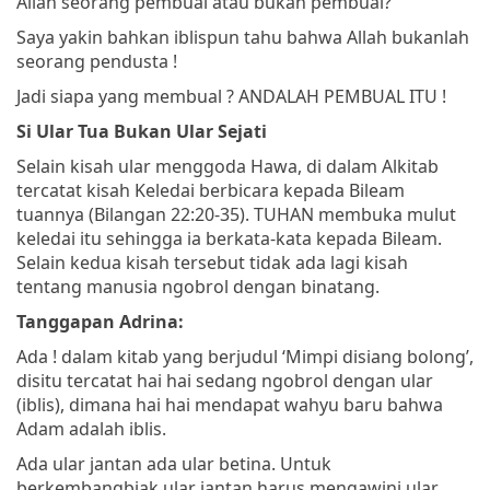
Allah seorang pembual atau bukan pembual?
Saya yakin bahkan iblispun tahu bahwa Allah bukanlah
seorang pendusta !
Jadi siapa yang membual ? ANDALAH PEMBUAL ITU !
Si Ular Tua Bukan Ular Sejati
Selain kisah ular menggoda Hawa, di dalam Alkitab
tercatat kisah Keledai berbicara kepada Bileam
tuannya (Bilangan 22:20-35). TUHAN membuka mulut
keledai itu sehingga ia berkata-kata kepada Bileam.
Selain kedua kisah tersebut tidak ada lagi kisah
tentang manusia ngobrol dengan binatang.
Tanggapan Adrina:
Ada ! dalam kitab yang berjudul ‘Mimpi disiang bolong’,
disitu tercatat hai hai sedang ngobrol dengan ular
(iblis), dimana hai hai mendapat wahyu baru bahwa
Adam adalah iblis.
Ada ular jantan ada ular betina. Untuk
berkembangbiak ular jantan harus mengawini ular