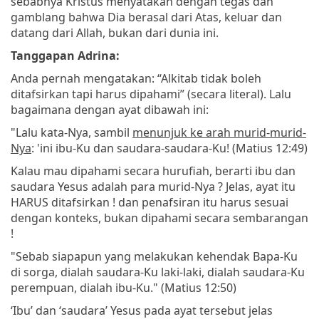
sebabnya Kristus menyatakan dengan tegas dan
gamblang bahwa Dia berasal dari Atas, keluar dan
datang dari Allah, bukan dari dunia ini.
Tanggapan Adrina:
Anda pernah mengatakan: “Alkitab tidak boleh
ditafsirkan tapi harus dipahami” (secara literal). Lalu
bagaimana dengan ayat dibawah ini:
"Lalu kata-Nya, sambil
menunjuk ke arah murid-murid-
Nya
: 'ini ibu-Ku dan saudara-saudara-Ku! (Matius 12:49)
Kalau mau dipahami secara hurufiah, berarti ibu dan
saudara Yesus adalah para murid-Nya ? Jelas, ayat itu
HARUS ditafsirkan ! dan penafsiran itu harus sesuai
dengan konteks, bukan dipahami secara sembarangan
!
"Sebab siapapun yang melakukan kehendak Bapa-Ku
di sorga, dialah saudara-Ku laki-laki, dialah saudara-Ku
perempuan, dialah ibu-Ku." (Matius 12:50)
‘Ibu’ dan ‘saudara’ Yesus pada ayat tersebut jelas