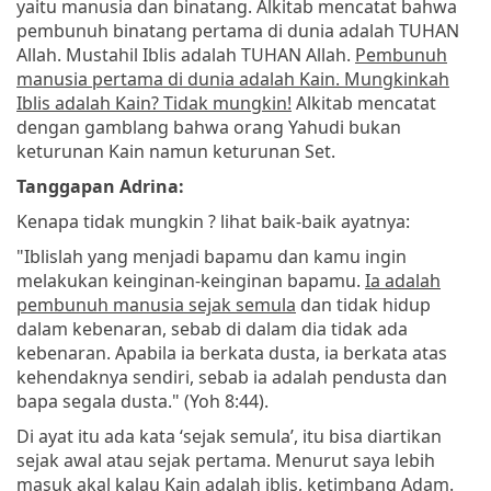
yaitu manusia dan binatang. Alkitab mencatat bahwa
pembunuh binatang pertama di dunia adalah TUHAN
Allah. Mustahil Iblis adalah TUHAN Allah.
Pembunuh
manusia pertama di dunia adalah Kain. Mungkinkah
Iblis adalah Kain? Tidak mungkin!
Alkitab mencatat
dengan gamblang bahwa orang Yahudi bukan
keturunan Kain namun keturunan Set.
Tanggapan Adrina:
Kenapa tidak mungkin ? lihat baik-baik ayatnya:
"Iblislah yang menjadi bapamu dan kamu ingin
melakukan keinginan-keinginan bapamu.
Ia adalah
pembunuh manusia sejak semula
dan tidak hidup
dalam kebenaran, sebab di dalam dia tidak ada
kebenaran. Apabila ia berkata dusta, ia berkata atas
kehendaknya sendiri, sebab ia adalah pendusta dan
bapa segala dusta." (Yoh 8:44).
Di ayat itu ada kata ‘sejak semula’, itu bisa diartikan
sejak awal atau sejak pertama. Menurut saya lebih
masuk akal kalau Kain adalah iblis, ketimbang Adam.