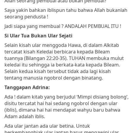
Allah seorang pembual atau bukan pembual?
Saya yakin bahkan iblispun tahu bahwa Allah bukanlah
seorang pendusta !
Jadi siapa yang membual ? ANDALAH PEMBUAL ITU !
Si Ular Tua Bukan Ular Sejati
Selain kisah ular menggoda Hawa, di dalam Alkitab
tercatat kisah Keledai berbicara kepada Bileam
tuannya (Bilangan 22:20-35). TUHAN membuka mulut
keledai itu sehingga ia berkata-kata kepada Bileam.
Selain kedua kisah tersebut tidak ada lagi kisah
tentang manusia ngobrol dengan binatang.
Tanggapan Adrina:
Ada ! dalam kitab yang berjudul ‘Mimpi disiang bolong’,
disitu tercatat hai hai sedang ngobrol dengan ular
(iblis), dimana hai hai mendapat wahyu baru bahwa
Adam adalah iblis.
Ada ular jantan ada ular betina. Untuk
berkembangbiak ular jantan harus mengawini ular