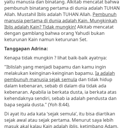
yaitu manusia dan binatang. Alkitab mencatat bahwa
pembunuh binatang pertama di dunia adalah TUHAN
Allah. Mustahil Iblis adalah TUHAN Allah.
Pembunuh
manusia pertama di dunia adalah Kain. Mungkinkah
Iblis adalah Kain? Tidak mungkin!
Alkitab mencatat
dengan gamblang bahwa orang Yahudi bukan
keturunan Kain namun keturunan Set.
Tanggapan Adrina:
Kenapa tidak mungkin ? lihat baik-baik ayatnya:
"Iblislah yang menjadi bapamu dan kamu ingin
melakukan keinginan-keinginan bapamu.
Ia adalah
pembunuh manusia sejak semula
dan tidak hidup
dalam kebenaran, sebab di dalam dia tidak ada
kebenaran. Apabila ia berkata dusta, ia berkata atas
kehendaknya sendiri, sebab ia adalah pendusta dan
bapa segala dusta." (Yoh 8:44).
Di ayat itu ada kata ‘sejak semula’, itu bisa diartikan
sejak awal atau sejak pertama. Menurut saya lebih
masuk akal kalau Kain adalah iblis, ketimbang Adam.