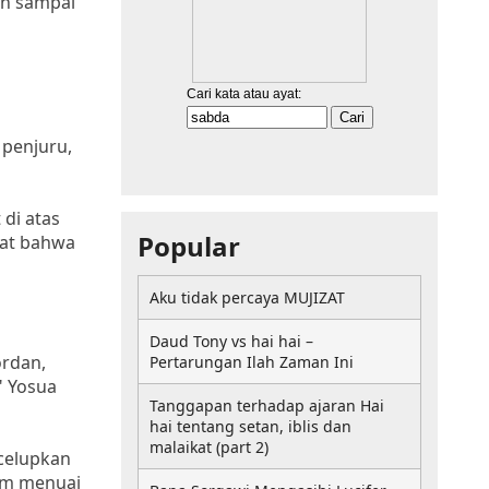
an sampai
 penjuru,
di atas
Popular
tat bahwa
Aku tidak percaya MUJIZAT
Daud Tony vs hai hai –
ordan,
Pertarungan Ilah Zaman Ini
" Yosua
Tanggapan terhadap ajaran Hai
hai tentang setan, iblis dan
malaikat (part 2)
celupkan
sim menuai