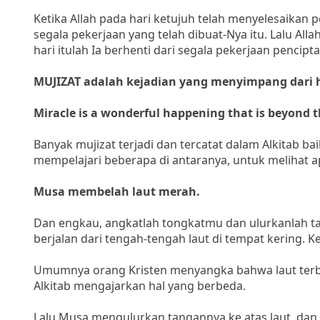
Ketika Allah pada hari ketujuh telah menyelesaikan p
segala pekerjaan yang telah dibuat-Nya itu. Lalu A
hari itulah Ia berhenti dari segala pekerjaan pencipta
MUJIZAT adalah kejadian yang menyimpang dari
Miracle is a wonderful happening that is beyond 
Banyak mujizat terjadi dan tercatat dalam Alkitab ba
mempelajari beberapa di antaranya, untuk melihat 
Musa membelah laut merah.
Dan engkau, angkatlah tongkatmu dan ulurkanlah tan
berjalan dari tengah-tengah laut di tempat kering. K
Umumnya orang Kristen menyangka bahwa laut terbe
Alkitab mengajarkan hal yang berbeda.
Lalu Musa mengulurkan tangannya ke atas laut, da