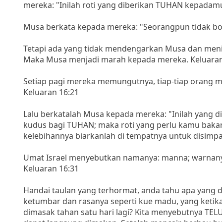
mereka: "Inilah roti yang diberikan TUHAN kepada
Musa berkata kepada mereka: "Seorangpun tidak bol
Tetapi ada yang tidak mendengarkan Musa dan menin
Maka Musa menjadi marah kepada mereka. Keluaran
Setiap pagi mereka memungutnya, tiap-tiap orang men
Keluaran 16:21
Lalu berkatalah Musa kepada mereka: "Inilah yang 
kudus bagi TUHAN; maka roti yang perlu kamu bakar
kelebihannya biarkanlah di tempatnya untuk disimpa
Umat Israel menyebutkan namanya: manna; warnanya
Keluaran 16:31
Handai taulan yang terhormat, anda tahu apa yang d
ketumbar dan rasanya seperti kue madu, yang ketik
dimasak tahan satu hari lagi? Kita menyebutnya TELU