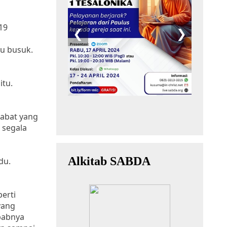
19
au busuk.
itu.
sabat yang
 segala
du.
erti
yang
ebabnya