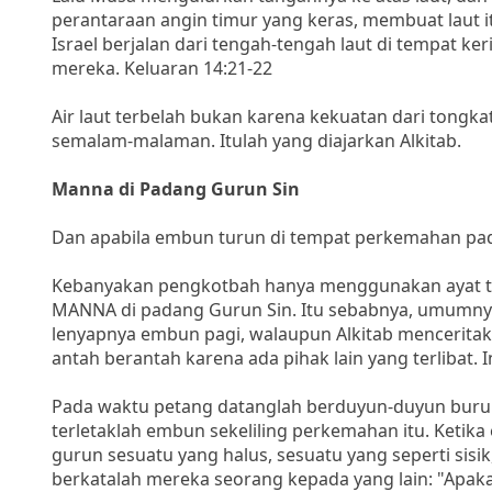
perantaraan angin timur yang keras, membuat laut it
Israel berjalan dari tengah-tengah laut di tempat ker
mereka. Keluaran 14:21-22
Air laut terbelah bukan karena kekuatan dari tong
semalam-malaman. Itulah yang diajarkan Alkitab.
Manna di Padang Gurun Sin
Dan apabila embun turun di tempat perkemahan pada
Kebanyakan pengkotbah hanya menggunakan ayat ter
MANNA di padang Gurun Sin. Itu sebabnya, umumnya
lenyapnya embun pagi, walaupun Alkitab menceritaka
antah berantah karena ada pihak lain yang terlibat. I
Pada waktu petang datanglah berduyun-duyun buru
terletaklah embun sekeliling perkemahan itu. Keti
gurun sesuatu yang halus, sesuatu yang seperti sisik
berkatalah mereka seorang kepada yang lain: "Apaka