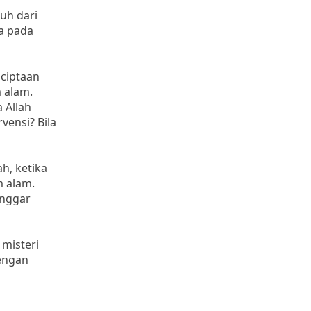
juh dari
na pada
nciptaan
 alam.
 Allah
vensi? Bila
ah, ketika
m alam.
anggar
 misteri
engan