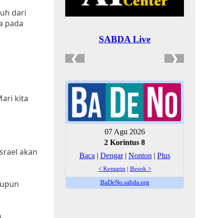
juh dari
na pada
ari kita
srael akan
aupun
n