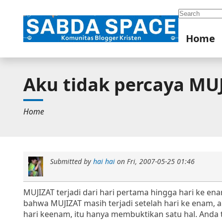
Search
Home
Aku tidak percaya MU
Home
Submitted by
hai hai
on
Fri, 2007-05-25 01:46
MUJIZAT terjadi dari hari pertama hingga hari ke enam
bahwa MUJIZAT masih terjadi setelah hari ke enam,
hari keenam, itu hanya membuktikan satu hal. Anda t