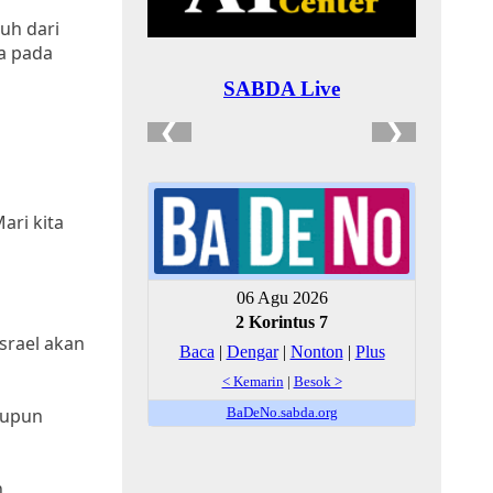
juh dari
na pada
ari kita
srael akan
aupun
n