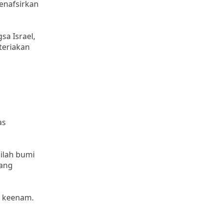
enafsirkan
a Israel,
teriakan
as
ilah bumi
yang
ri keenam.