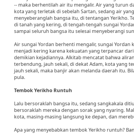
-- maka berhentilah air itu mengalir. Air yang turun
kota yang terletak di sebelah Sartan, sedang air yang
menyeberanglah bangsa itu, di tentangan Yerikho. T
di tanah yang kering, di tengah-tengah sungai Yord
sampai seluruh bangsa itu selesai menyeberangi sun
Air sungai Yordan berhenti mengalir, sungai Yordan
menjadi kering karena kekuatan yang terpancar dar
demikian kejadiannya. Alkitab mencatat bahwa aliran
terbendung, jauh sekali, di dekat Adam, kota yang te
jauh sekali, maka banjir akan melanda daerah itu. Bi
pula.
Tembok Yerikho Runtuh
Lalu bersoraklah bangsa itu, sedang sangkakala dit
bersoraklah mereka dengan sorak yang nyaring. Ma
kota, masing-masing langsung ke depan, dan merebut
Apa yang menyebabkan tembok Yerikho runtuh? Bany