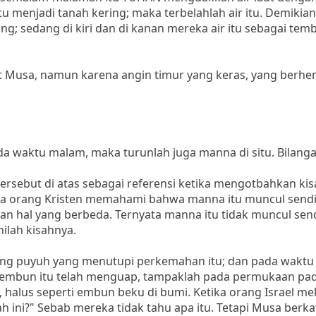
u menjadi tanah kering; maka terbelahlah air itu. Demikia
ing; sedang di kiri dan di kanan mereka air itu sebagai tem
kat Musa, namun karena angin timur yang keras, yang berh
 waktu malam, maka turunlah juga manna di situ. Bilanga
sebut di atas sebagai referensi ketika mengotbahkan kis
 orang Kristen memahami bahwa manna itu muncul sendir
n hal yang berbeda. Ternyata manna itu tidak muncul sendi
nilah kisahnya.
ng puyuh yang menutupi perkemahan itu; dan pada waktu
ka embun itu telah menguap, tampaklah pada permukaan pa
, halus seperti embun beku di bumi. Ketika orang Israel mel
h ini?" Sebab mereka tidak tahu apa itu. Tetapi Musa berk