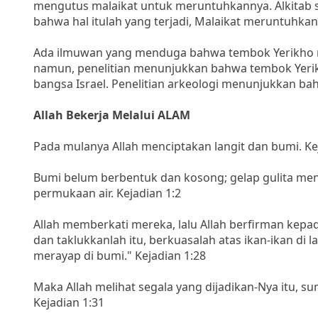
mengutus malaikat untuk meruntuhkannya. Alkitab sa
bahwa hal itulah yang terjadi, Malaikat meruntuhka
Ada ilmuwan yang menduga bahwa tembok Yerikho ru
namun, penelitian menunjukkan bahwa tembok Yerik
bangsa Israel. Penelitian arkeologi menunjukkan b
Allah Bekerja Melalui ALAM
Pada mulanya Allah menciptakan langit dan bumi. Ke
Bumi belum berbentuk dan kosong; gelap gulita men
permukaan air. Kejadian 1:2
Allah memberkati mereka, lalu Allah berfirman kep
dan taklukkanlah itu, berkuasalah atas ikan-ikan di
merayap di bumi." Kejadian 1:28
Maka Allah melihat segala yang dijadikan-Nya itu, su
Kejadian 1:31