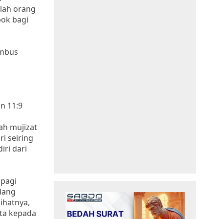
nlah orang
bok bagi
embus
n 11:9
ah mujizat
i seiring
ri dari
 pagi
dang
ihatnya,
ata kepada