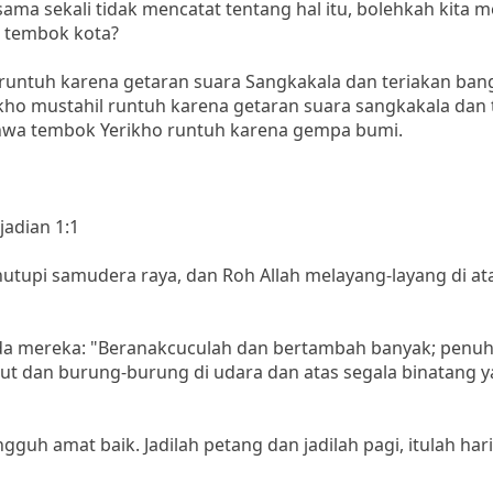
ma sekali tidak mencatat tentang hal itu, bolehkah kita m
n tembok kota?
ntuh karena getaran suara Sangkakala dan teriakan bangs
ho mustahil runtuh karena getaran suara sangkakala dan 
ahwa tembok Yerikho runtuh karena gempa bumi.
jadian 1:1
utupi samudera raya, dan Roh Allah melayang-layang di at
ada mereka: "Beranakcuculah dan bertambah banyak; penuh
 laut dan burung-burung di udara dan atas segala binatang 
ngguh amat baik. Jadilah petang dan jadilah pagi, itulah ha