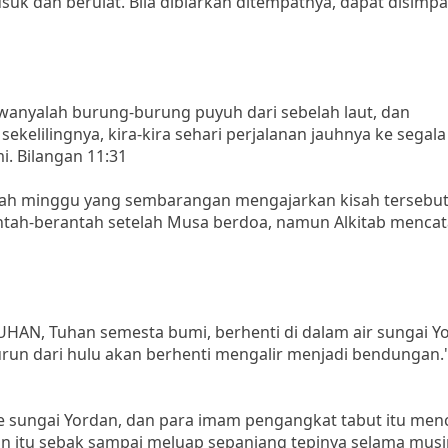
suk dan berulat. Bila dibiarkan ditempatnya, dapat disimp
awanyalah burung-burung puyuh dari sebelah laut, dan
elilingnya, kira-kira sehari perjalanan jauhnya ke segala
i. Bilangan 11:31
lah minggu yang sembarangan mengajarkan kisah tersebut 
antah-berantah setelah Musa berdoa, namun Alkitab menca
HAN, Tuhan semesta bumi, berhenti di dalam air sungai Y
turun dari hulu akan berhenti mengalir menjadi bendungan.
e sungai Yordan, dan para imam pengangkat tabut itu men
ordan itu sebak sampai meluap sepanjang tepinya selama mu