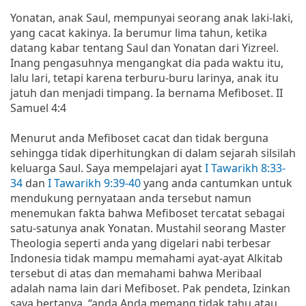
Yonatan, anak Saul, mempunyai seorang anak laki-laki,
yang cacat kakinya. Ia berumur lima tahun, ketika
datang kabar tentang Saul dan Yonatan dari Yizreel.
Inang pengasuhnya mengangkat dia pada waktu itu,
lalu lari, tetapi karena terburu-buru larinya, anak itu
jatuh dan menjadi timpang. Ia bernama Mefiboset. II
Samuel 4:4
Menurut anda Mefiboset cacat dan tidak berguna
sehingga tidak diperhitungkan di dalam sejarah silsilah
keluarga Saul. Saya mempelajari ayat
I Tawarikh 8:33-
34
dan
I Tawarikh 9:39-40
yang anda cantumkan untuk
mendukung pernyataan anda tersebut namun
menemukan fakta bahwa Mefiboset tercatat sebagai
satu-satunya anak Yonatan. Mustahil seorang Master
Theologia seperti anda yang digelari nabi terbesar
Indonesia tidak mampu memahami ayat-ayat Alkitab
tersebut di atas dan memahami bahwa Meribaal
adalah nama lain dari Mefiboset. Pak pendeta, Izinkan
saya bertanya, “anda Anda memang tidak tahu atau