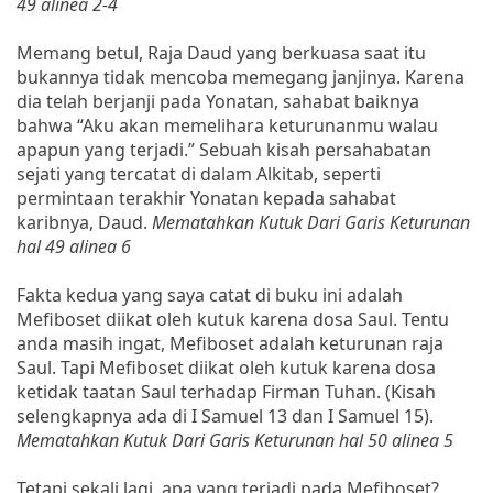
49 alinea 2-4
Memang betul, Raja Daud yang berkuasa saat itu
bukannya tidak mencoba memegang janjinya. Karena
dia telah berjanji pada Yonatan, sahabat baiknya
bahwa “Aku akan memelihara keturunanmu walau
apapun yang terjadi.” Sebuah kisah persahabatan
sejati yang tercatat di dalam Alkitab, seperti
permintaan terakhir Yonatan kepada sahabat
karibnya, Daud.
Mematahkan Kutuk Dari Garis Keturunan
hal 49 alinea 6
Fakta kedua yang saya catat di buku ini adalah
Mefiboset diikat oleh kutuk karena dosa Saul. Tentu
anda masih ingat, Mefiboset adalah keturunan raja
Saul. Tapi Mefiboset diikat oleh kutuk karena dosa
ketidak taatan Saul terhadap Firman Tuhan. (Kisah
selengkapnya ada di I Samuel 13 dan I Samuel 15).
Mematahkan Kutuk Dari Garis Keturunan hal 50 alinea 5
Tetapi sekali lagi, apa yang terjadi pada Mefiboset?