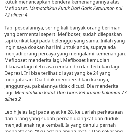
kutuk menancapkan bendera kemenangannya atas
Mefiboset.
Mematahkan Kutuk Dari Garis Keturunan hal
72 alinea 4
Tapi pesoalannya, sering kali banyak orang beriman
yang bermental seperti Mefiboset, sudah dilepaskan
tapi terikat lagi pada belenggu yang sama. Inilah yang
ingin saya doakan hari ini untuk anda, supaya ada
menjadi orang percaya yang mengalami kemenangan.
Mefiboset menderita lagi. Mefiboset kemudian
dikuasai lagi oleh rasa rendah diri dan tertekan lagi.
Depresi. Ini bisa terlihat di ayat yang ke 24 yang
mengatakan: Dia tidak membersihkan kakinya,
janggutnya, pakaiannya tidak dicuci. Dia menderita
lagi. M
ematahkan Kutuk Dari Garis Keturunan halaman 73
alinea 2
Lebih jelas lagi pada ayat ke 28, keluarlah perkataaan
dari orang yang sudah pernah diangkat dan duduk
menjadi anak raja kembali. Ia yang dahulu pernah
mengatakan, “Aku adalah anjing mati,” Dan sekarang