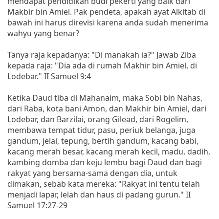
mendapat pendidikan budi pekerti yang baik dari
Makbir bin Amiel. Pak pendeta, apakah ayat Alkitab di
bawah ini harus direvisi karena anda sudah menerima
wahyu yang benar?
Tanya raja kepadanya: "Di manakah ia?" Jawab Ziba
kepada raja: "Dia ada di rumah Makhir bin Amiel, di
Lodebar." II Samuel 9:4
Ketika Daud tiba di Mahanaim, maka Sobi bin Nahas,
dari Raba, kota bani Amon, dan Makhir bin Amiel, dari
Lodebar, dan Barzilai, orang Gilead, dari Rogelim,
membawa tempat tidur, pasu, periuk belanga, juga
gandum, jelai, tepung, bertih gandum, kacang babi,
kacang merah besar, kacang merah kecil, madu, dadih,
kambing domba dan keju lembu bagi Daud dan bagi
rakyat yang bersama-sama dengan dia, untuk
dimakan, sebab kata mereka: "Rakyat ini tentu telah
menjadi lapar, lelah dan haus di padang gurun." II
Samuel 17:27-29