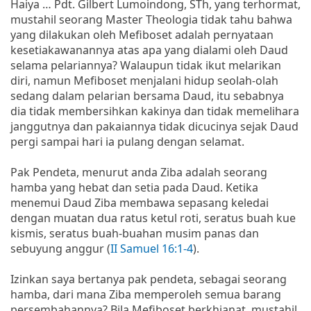
Haiya … Pdt. Gilbert Lumoindong, STh, yang terhormat,
mustahil seorang Master Theologia tidak tahu bahwa
yang dilakukan oleh Mefiboset adalah pernyataan
kesetiakawanannya atas apa yang dialami oleh Daud
selama pelariannya? Walaupun tidak ikut melarikan
diri, namun Mefiboset menjalani hidup seolah-olah
sedang dalam pelarian bersama Daud, itu sebabnya
dia tidak membersihkan kakinya dan tidak memelihara
janggutnya dan pakaiannya tidak dicucinya sejak Daud
pergi sampai hari ia pulang dengan selamat.
Pak Pendeta, menurut anda Ziba adalah seorang
hamba yang hebat dan setia pada Daud. Ketika
menemui Daud Ziba membawa sepasang keledai
dengan muatan dua ratus ketul roti, seratus buah kue
kismis, seratus buah-buahan musim panas dan
sebuyung anggur (
II Samuel 16:1-4
).
Izinkan saya bertanya pak pendeta, sebagai seorang
hamba, dari mana Ziba memperoleh semua barang
persembahannya? Bila Mefiboset berkhianat, mustahil