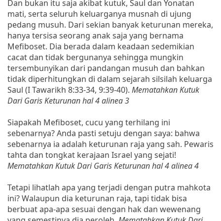
Dan bukan itu saja akibat kutuk, Saul dan Yonatan
mati, serta seluruh keluarganya musnah di ujung
pedang musuh. Dari sekian banyak keturunan mereka,
hanya tersisa seorang anak saja yang bernama
Mefiboset. Dia berada dalam keadaan sedemikian
cacat dan tidak bergunanya sehingga mungkin
tersembunyikan dari pandangan musuh dan bahkan
tidak diperhitungkan di dalam sejarah silsilah keluarga
Saul (I Tawarikh 8:33-34, 9:39-40).
Mematahkan Kutuk
Dari Garis Keturunan hal 4 alinea 3
Siapakah Mefiboset, cucu yang terhilang ini
sebenarnya? Anda pasti setuju dengan saya: bahwa
sebenarnya ia adalah keturunan raja yang sah. Pewaris
tahta dan tongkat kerajaan Israel yang sejati!
Mematahkan Kutuk Dari Garis Keturunan hal 4 alinea 4
Tetapi lihatlah apa yang terjadi dengan putra mahkota
ini? Walaupun dia keturunan raja, tapi tidak bisa
berbuat apa-apa sesuai dengan hak dan wewenang
yang semestinya dia peroleh.
Mematahkan Kutuk Dari