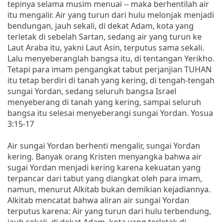
tepinya selama musim menuai -- maka berhentilah air
itu mengalir. Air yang turun dari hulu melonjak menjadi
bendungan, jauh sekali, di dekat Adam, kota yang
terletak di sebelah Sartan, sedang air yang turun ke
Laut Araba itu, yakni Laut Asin, terputus sama sekali.
Lalu menyeberanglah bangsa itu, di tentangan Yerikho.
Tetapi para imam pengangkat tabut perjanjian TUHAN
itu tetap berdiri di tanah yang kering, di tengah-tengah
sungai Yordan, sedang seluruh bangsa Israel
menyeberang di tanah yang kering, sampai seluruh
bangsa itu selesai menyeberangi sungai Yordan. Yosua
3:15-17
Air sungai Yordan berhenti mengalir, sungai Yordan
kering. Banyak orang Kristen menyangka bahwa air
sugai Yordan menjadi kering karena kekuatan yang
terpancar dari tabut yang diangkat oleh para imam,
namun, menurut Alkitab bukan demikian kejadiannya.
Alkitab mencatat bahwa aliran air sungai Yordan
terputus karena: Air yang turun dari hulu terbendung,
jauh sekali, di dekat Adam, kota yang terletak di