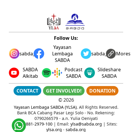
Follow Us:
Yayasan
sabda_ylsa
Lembaga
sabda_ylsa
Mores
SABDA
SABDA
Podcast
Slideshare
Alkitab
SABDA
SABDA
CONTACT
GET INVOLVED!
DONATION
©
2026
Yayasan Lembaga SABDA (YLSA)
. All Rights Reserved.
Bank BCA Cabang Pasar Legi Solo - No. Rekening:
0790266579 - a.n. Yulia Oeniyati
WA:
0881-2979-100
| Email:
ylsa@sabda.org
| Sites:
ylsa.org
-
sabda.org