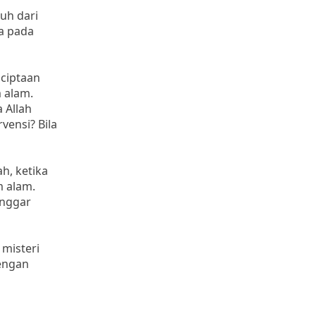
juh dari
na pada
nciptaan
 alam.
 Allah
vensi? Bila
ah, ketika
m alam.
anggar
 misteri
engan