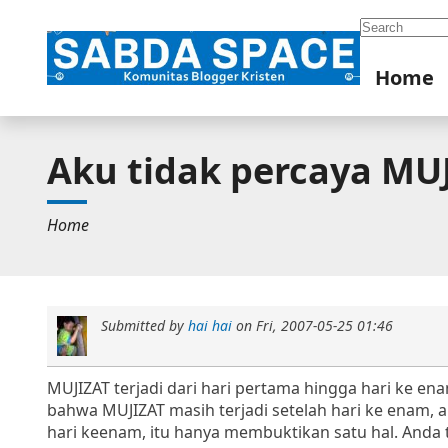
Search
Home
Aku tidak percaya MU
Home
Submitted by
hai hai
on
Fri, 2007-05-25 01:46
MUJIZAT terjadi dari hari pertama hingga hari ke enam
bahwa MUJIZAT masih terjadi setelah hari ke enam,
hari keenam, itu hanya membuktikan satu hal. Anda t