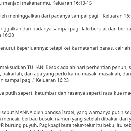
mu menjadi makananmu. Keluaran 16:13-15
eh meninggalkan dari padanya sampai pagi." Keluaran 16:
ggalkan dari padanya sampai pagi, lalu berulat dan berb
 16:20
urut keperluannya; tetapi ketika matahari panas, cairlah 
dimaksudkan TUHAN: Besok adalah hari perhentian penuh, 
, bakarlah, dan apa yang perlu kamu masak, masaklah; dan
n sampai pagi." Keluaran 16:23
 putih seperti ketumbar dan rasanya seperti rasa kue ma
isebut MANNA oleh bangsa Israel, yang warnanya putih sep
a mencair, berbau busuk, namun yang setelah dibakar dan 
R burung puyuh. Pagi-pagi buta telur-telur itu beku, itu s