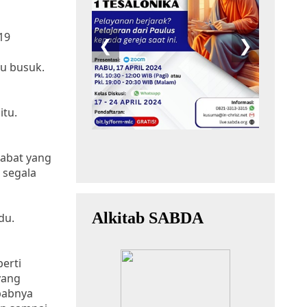
19
au busuk.
itu.
sabat yang
 segala
du.
erti
yang
ebabnya