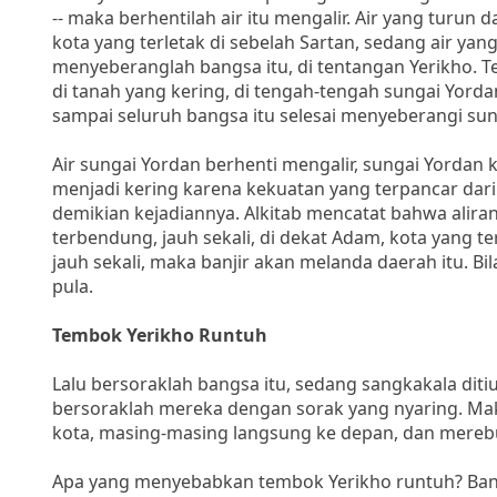
-- maka berhentilah air itu mengalir. Air yang turun
kota yang terletak di sebelah Sartan, sedang air yang
menyeberanglah bangsa itu, di tentangan Yerikho. T
di tanah yang kering, di tengah-tengah sungai Yord
sampai seluruh bangsa itu selesai menyeberangi sun
Air sungai Yordan berhenti mengalir, sungai Yordan
menjadi kering karena kekuatan yang terpancar dar
demikian kejadiannya. Alkitab mencatat bahwa aliran
terbendung, jauh sekali, di dekat Adam, kota yang te
jauh sekali, maka banjir akan melanda daerah itu. Bi
pula.
Tembok Yerikho Runtuh
Lalu bersoraklah bangsa itu, sedang sangkakala dit
bersoraklah mereka dengan sorak yang nyaring. Ma
kota, masing-masing langsung ke depan, dan merebut
Apa yang menyebabkan tembok Yerikho runtuh? Bany