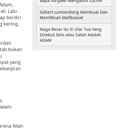
Bapa Sorgawi Mengasihi Lucifer
 Adam,
li. Lalu
Gilbert Lumoindong Membual Dan
ap berdiri
Memfitnah Mefibosset
g kering,
Naga Besar itu Si Ular Tua Yang
Disebut Iblis atau Satan Adalah
ADAM
ordan
itab bukan
u
empat yang
kebanjiran
a,
dalam
rena Allah