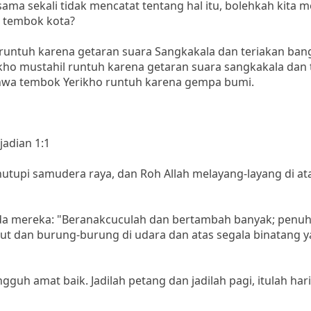
ma sekali tidak mencatat tentang hal itu, bolehkah kita m
n tembok kota?
ntuh karena getaran suara Sangkakala dan teriakan bangs
ho mustahil runtuh karena getaran suara sangkakala dan 
ahwa tembok Yerikho runtuh karena gempa bumi.
jadian 1:1
utupi samudera raya, dan Roh Allah melayang-layang di at
ada mereka: "Beranakcuculah dan bertambah banyak; penuh
 laut dan burung-burung di udara dan atas segala binatang 
ngguh amat baik. Jadilah petang dan jadilah pagi, itulah ha