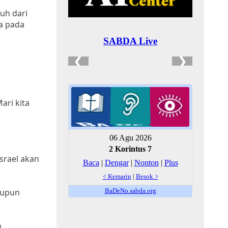
juh dari
na pada
ari kita
srael akan
aupun
n