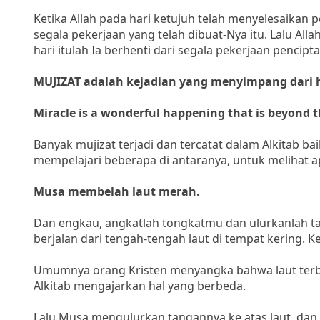
Ketika Allah pada hari ketujuh telah menyelesaikan p
segala pekerjaan yang telah dibuat-Nya itu. Lalu A
hari itulah Ia berhenti dari segala pekerjaan pencipta
MUJIZAT adalah kejadian yang menyimpang dari
Miracle is a wonderful happening that is beyond 
Banyak mujizat terjadi dan tercatat dalam Alkitab ba
mempelajari beberapa di antaranya, untuk melihat 
Musa membelah laut merah.
Dan engkau, angkatlah tongkatmu dan ulurkanlah tan
berjalan dari tengah-tengah laut di tempat kering. K
Umumnya orang Kristen menyangka bahwa laut terbe
Alkitab mengajarkan hal yang berbeda.
Lalu Musa mengulurkan tangannya ke atas laut, da