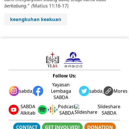
berkabung." (
Matius 11:16-17)
keangkuhan keakuan
Follow Us:
Yayasan
sabda_ylsa
Lembaga
sabda_ylsa
Mores
SABDA
SABDA
Podcast
Slideshare
Alkitab
SABDA
SABDA
CONTACT
GET INVOLVED!
DONATION