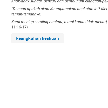
Anak-anak sundal, pencuri dan pembunuh
Pelanggan-pe
"Dengan apakah akan Kuumpamakan angkatan ini? Mere
teman-temannya:
Kami meniup seruling bagimu, tetapi kamu tidak menari,
11:16-17)
keangkuhan keakuan