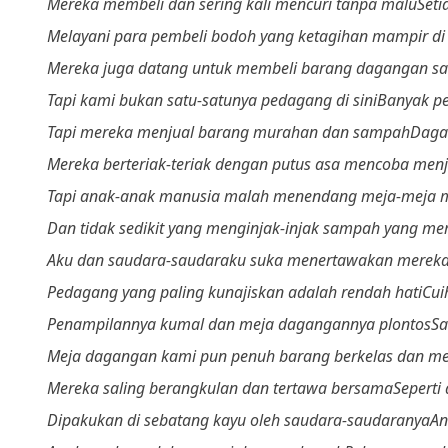
Mereka membeli dan sering kali mencuri tanpa malu
Seti
Melayani para pembeli bodoh yang ketagihan mampir di
Mereka juga datang untuk membeli barang dagangan s
Tapi kami bukan satu-satunya pedagang di sini
Banyak pe
Tapi mereka menjual barang murahan dan sampah
Daga
Mereka berteriak-teriak dengan putus asa mencoba me
Tapi anak-anak manusia malah menendang meja-meja 
Dan tidak sedikit yang menginjak-injak sampah yang me
Aku dan saudara-saudaraku suka menertawakan merek
Pedagang yang paling kunajiskan adalah rendah hati
Cui
Penampilannya kumal dan meja dagangannya plontos
Sa
Meja dagangan kami pun penuh barang berkelas dan m
Mereka saling berangkulan dan tertawa bersama
Seperti
Dipakukan di sebatang kayu o
leh saudara-saudaranya
An