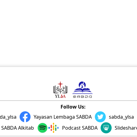
Follow Us:
da_ylsa
Yayasan Lembaga SABDA
sabda_ylsa
SABDA Alkitab
Podcast SABDA
Slidesha