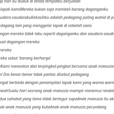
ap hari ku duduk di tenda tempatku berjualan
 lapak kami
Mereka bukan saja membeli barang daganganku
audara-saudaraku
Kekasihku adalah pedagang paling wahid di p
dagang lain yang menggelar lapak di sebelah sana
ngan mereka tidak laku seperti daganganku dan saudara-saud
njual dagangan mereka
mereka
reka sebut 'barang berharga'
a
Kami menonton dan terpingkal-pingkal bersama anak manusia 
h! Dia benar-benar tidak pantas disebut pedagang
ngat berbeda dengan penampilan lapak kami yang warna warn
ewah
Suatu hari seorang anak manusia mampir menemui rendah
 dua sahabat yang lama tidak bertegur sapa
Anak manusia itu ak
ak-anak manusia yang buta
Anak-anak manusia pecundang