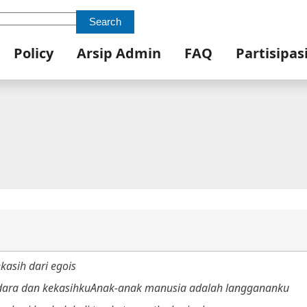
Search
Policy
Arsip Admin
FAQ
Partisipas
asih dari egois
ara dan kekasihku
Anak-anak manusia adalah langgananku