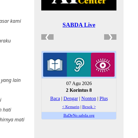
asar kami
araku
yang lain
i
 hati
hirnya mati