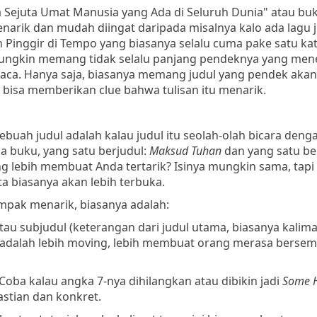
aka Sejuta Umat Manusia yang Ada di Seluruh Dunia" atau bu
narik dan mudah diingat daripada misalnya kalo ada lagu 
tan Pinggir di Tempo yang biasanya selalu cuma pake satu ka
di, mungkin memang tidak selalu panjang pendeknya yang me
mbaca. Hanya saja, biasanya memang judul yang pendek akan
n bisa memberikan clue bahwa tulisan itu menarik.
ebuah judul adalah kalau judul itu seolah-olah bicara deng
ua buku, yang satu berjudul:
Maksud Tuhan
dan yang satu be
g lebih membuat Anda tertarik? Isinya mungkin sama, tapi
a biasanya akan lebih terbuka.
ampak menarik, biasanya adalah:
atau subjudul (keterangan dari judul utama, biasanya kalima
rja adalah lebih moving, lebih membuat orang merasa berse
Coba kalau angka 7-nya dihilangkan atau dibikin jadi
Some H
stian dan konkret.