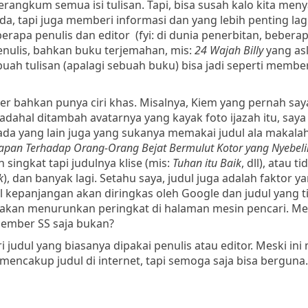
angkum semua isi tulisan. Tapi, bisa susah kalo kita meny
, tapi juga memberi informasi dan yang lebih penting lagi
apa penulis dan editor (fyi: di dunia penerbitan, beberap
penulis, bahkan buku terjemahan, mis:
24 Wajah Billy
yang asl
buah tulisan (apalagi sebuah buku) bisa jadi seperti memb
r bahkan punya ciri khas. Misalnya, Kiem yang pernah say
dahal ditambah avatarnya yang kayak foto ijazah itu, saya 
ada yang lain juga yang sukanya memakai judul ala makala
gapan Terhadap Orang-Orang Bejat Bermulut Kotor yang Nyebel
singkat tapi judulnya klise (mis:
Tuhan itu Baik
, dll), atau ti
k
), dan banyak lagi. Setahu saya, judul juga adalah faktor 
l kepanjangan akan diringkas oleh Google dan judul yang t
a akan menurunkan peringkat di halaman mesin pencari. Mes
 member SS saja bukan?
 judul yang biasanya dipakai penulis atau editor. Meski ini
encakup judul di internet, tapi semoga saja bisa berguna.