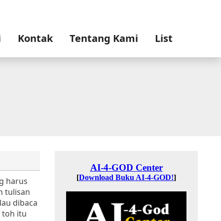
i
Kontak
Tentang Kami
List
ng harus
n tulisan
alau dibaca
toh itu