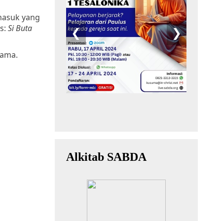
rmasuk yang
is:
Si Buta
rama.