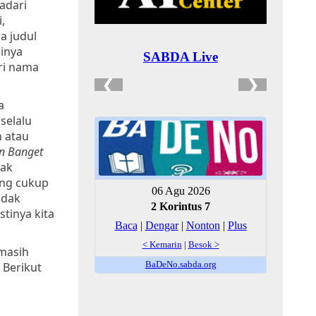
adari
,
a judul
inya
eri nama
a
selalu
h atau
in Banget
dak
yang cukup
idak
tinya kita
 masih
 Berikut