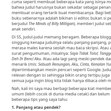
cuma seperti membuat beberapa kata yang isinya mer
bahwa judul harusnya bukan sekadar sebagai penanda
membuat orang tertarik buat membacanya. Bagi beber
buku sebenarnya adalah bikinan si editor, bukan si 
berjudul
The Minds of Billy Milligan
), memberi judul se
anak sendiri.
Di SS, judul-judul memang beragam. Beberapa blogge
singgung kenapa judulnya selalu panjang-panjang, pa
merasa males karena seolah mau baca skripsi. Atau 
surat pengumuman, misalnya:
Saya Tidak Tolol; Tang
Deh Ih Benci Aku.
Atau ada lagi yang meski pendek dan 
menarik (mis:
Sebuah Renungan, Aku, Cinta, Kenalan Yu
dipertimbangkan mesin pencari seperti Google. Judu
relevan dengan isi sehingga bikin orang tertipu jug
semua juga ingin blog kita tidak hanya dibaca oleh
Nah, kali ini saya mau berbagi beberapa kiat memberi
umum (lebih cocok di dunia media cetak) dan belum m
beberapa tips yang saya tahu:
1. Panjang atau pendek?