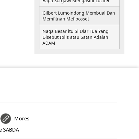
Bapa Sorgawi Mengasihi Lucifer
Gilbert Lumoindong Membual Dan
Memfitnah Mefibosset
Naga Besar itu Si Ular Tua Yang
Disebut Iblis atau Satan Adalah
ADAM
Mores
re SABDA