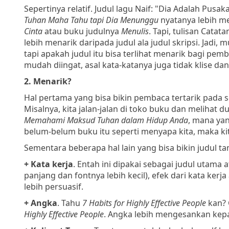
Sepertinya relatif. Judul lagu Naif: "Dia Adalah Pus
Tuhan Maha Tahu tapi Dia Menunggu
nyatanya lebih me
Cinta
atau buku judulnya
Menulis
. Tapi, tulisan Cata
lebih menarik daripada judul ala judul skripsi. Ja
tapi apakah judul itu bisa terlihat menarik bagi pe
mudah diingat, asal kata-katanya juga tidak klise da
2. Menarik?
Hal pertama yang bisa bikin pembaca tertarik pada s
Misalnya, kita jalan-jalan di toko buku dan melihat d
Memahami Maksud Tuhan dalam Hidup Anda
, mana yan
belum-belum buku itu seperti menyapa kita, maka kit
Sementara beberapa hal lain yang bisa bikin judul t
+ Kata kerja
. Entah ini dipakai sebagai judul utama 
panjang dan fontnya lebih kecil), efek dari kata ke
lebih persuasif.
+ Angka
. Tahu
7 Habits for Highly Effective People
kan? 
Highly Effective People
. Angka lebih mengesankan kepa