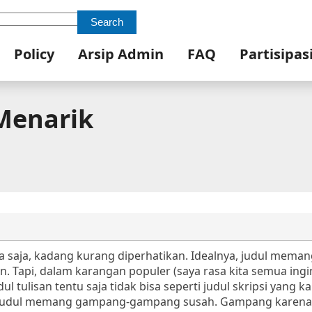
Search
Policy
Arsip Admin
FAQ
Partisipas
Menarik
ya saja, kadang kurang diperhatikan. Idealnya, judul mema
an. Tapi, dalam karangan populer (saya rasa kita semua ingi
ul tulisan tentu saja tidak bisa seperti judul skripsi yang k
ri judul memang gampang-gampang susah. Gampang karena 