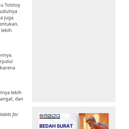
ku Tolstoy
judulnya
ta juga
nentukan,
 lebih
annya.
rjudul
 karena
tnya lebih
mangat, dan
abits for