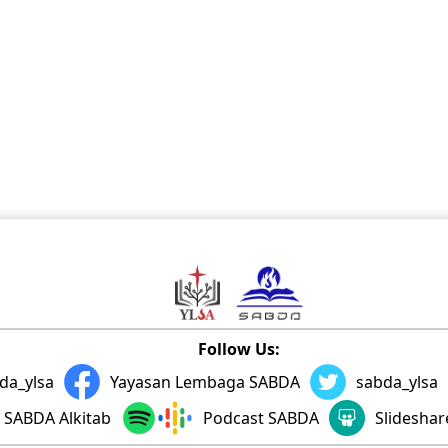
Follow Us:
da_ylsa
Yayasan Lembaga SABDA
sabda_ylsa
SABDA Alkitab
Podcast SABDA
Slidesha