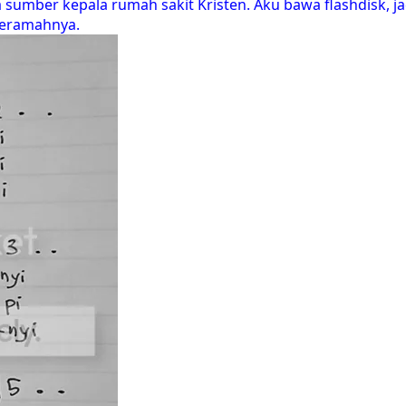
er kepala rumah sakit Kristen. Aku bawa flashdisk, jad
ceramahnya.