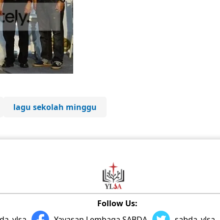
lagu sekolah minggu
Follow Us:
da_ylsa
Yayasan Lembaga SABDA
sabda_ylsa