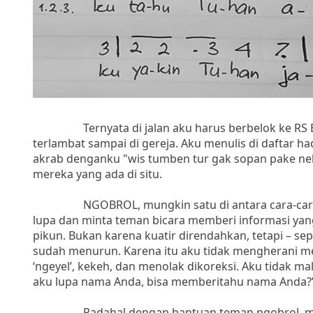
Ternyata di jalan aku harus berbelok ke RS Eli
terlambat sampai di gereja. Aku menulis di daftar had
akrab denganku "wis tumben tur gak sopan pake ne
mereka yang ada di situ.
NGOBROL, mungkin satu di antara cara-cara me
lupa dan minta teman bicara memberi informasi yang 
pikun. Bukan karena kuatir direndahkan, tetapi – se
sudah menurun. Karena itu aku tidak mengherani mel
‘ngeyel’, kekeh, dan menolak dikoreksi. Aku tidak m
aku lupa nama Anda, bisa memberitahu nama Anda?
Padahal dengan bantuan teman ngobrol, mereka 