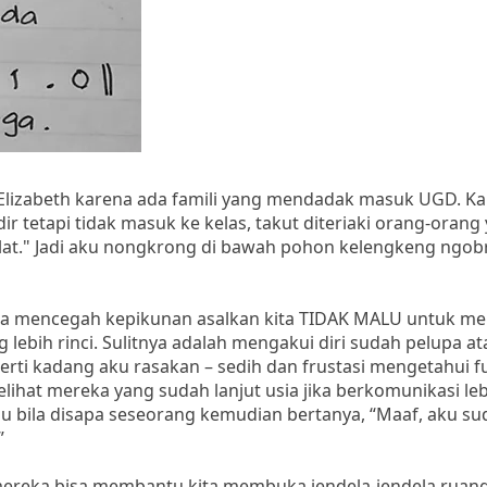
zabeth karena ada famili yang mendadak masuk UGD. Kar
ir tetapi tidak masuk ke kelas, takut diteriaki orang-orang
lat." Jadi aku nongkrong di bawah pohon kelengkeng ngob
ncegah kepikunan asalkan kita TIDAK MALU untuk me
lebih rinci. Sulitnya adalah mengakui diri sudah pelupa at
perti kadang aku rasakan – sedih dan frustasi mengetahui f
ihat mereka yang sudah lanjut usia jika berkomunikasi leb
alu bila disapa seseorang kemudian bertanya, “Maaf, aku su
”
bisa membantu kita membuka jendela-jendela ruang p