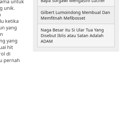
Bapa Sorgawi Mengasihi Lucifer
lama untuk
g unik.
Gilbert Lumoindong Membual Dan
a
Memfitnah Mefibosset
u ketika
un yang
Naga Besar itu Si Ular Tua Yang
an
Disebut Iblis atau Satan Adalah
ng yang
ADAM
ai hit
ol di
ku pernah