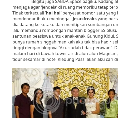
Begitu juga SABDA Space bagiku. Kadang aku ke
menjaga agar ‘jendela’ di ruang memoriku tetap terb
Tidak terkecuali
‘hai hai’
penyesat nomor satu yang b
mendengar ibuku meninggal.
Jesusfreaks
yang pert
dia datang ke kotaku dan menitipkan sumbangan un
lalu memandu rombongan mantan blogger SS blusuk
santunan beasiswa untuk anak-anak Gunung Kidul. S
punya rumah singgah menikah aku tak bisa hadir se
tinggi dengan blognya “Aku sudah tidak perawan”.
malam hari di bawah tower air di alun-alun Magela
tidur sekamar di hotel Kledung Pass; akan aku cari di