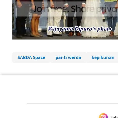
SABDA Space
panti werda
kepikunan
sab