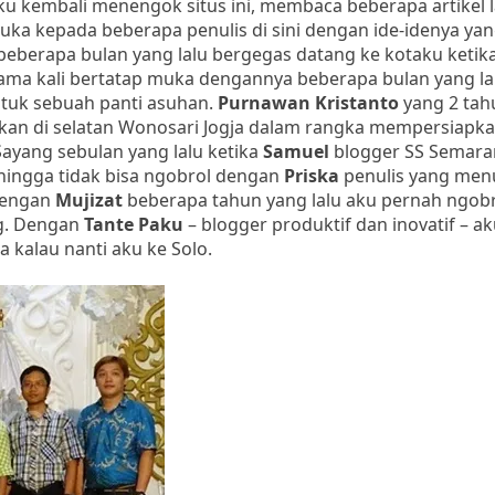
mbali menengok situs ini, membaca beberapa artikel 
uka kepada beberapa penulis di sini dengan ide-idenya yan
eberapa bulan yang lalu bergegas datang ke kotaku ketik
ama kali bertatap muka dengannya beberapa bulan yang lal
tuk sebuah panti asuhan.
Purnawan Kristanto
yang 2 tah
an di selatan Wonosari Jogja dalam rangka mempersiapk
ayang sebulan yang lalu ketika
Samuel
blogger SS Semara
hingga tidak bisa ngobrol dengan
Priska
penulis yang menu
 Dengan
Mujizat
beberapa tahun yang lalu aku pernah ngobr
ng. Dengan
Tante Paku
– blogger produktif dan inovatif – a
a kalau nanti aku ke Solo.