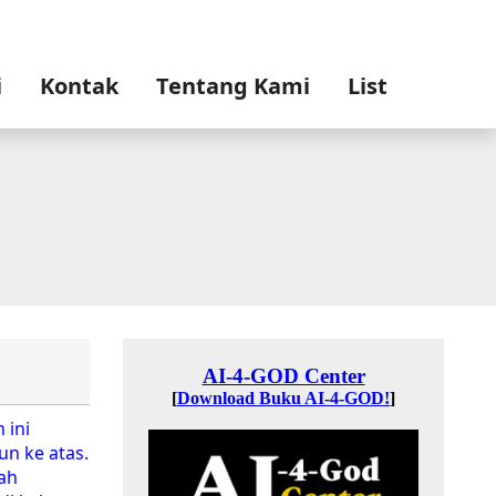
i
Kontak
Tentang Kami
List
 ini
un ke atas.
ah