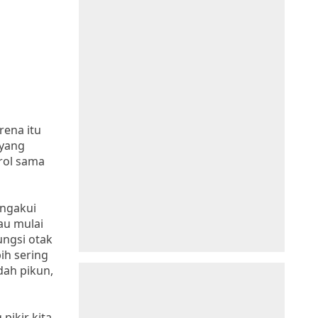
ena itu
 yang
rol sama
ngakui
au mulai
ungsi otak
ih sering
dah pikun,
ikir kita