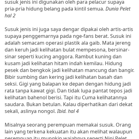
susuk jenis ini digunakan oleh para pelacur supaya
pria-pria hidung belang pada kintil semua.
Dunia Pelet
hal 2
Susuk jenis ini juga saya dengar dipakai oleh artis-artis
supaya penggemarnya pada nge-fans berat. Susuk ini
adalah semacam operasi plastik ala gaib. Mata jereng
dan keruh jadi kelihatan bulat mempesona, bersinar-
sinar seperti kucing anggora. Rambut kuning dan
kusam jadi kelihatan hitam indah kemilau. Hidung
pesek dan bengkok jadi kelihatan mancung dan bangir.
Bibir sumbing dan kering jadi kelihatan basah dan
seksi. Gigi yang balapan ke depan dengan hidung jadi
rata tanpa kawat gigi. Dan tidak lupa pantat tepos jadi
kelihatan bahenol berisi. Tapi itu Cuma kelihatannya
saudara. Bukan betulan. Kalau diperhatikan dari dekat
sekali, aslinya nongol.
Ibid. hal 4
Misalnya seorang perempuan memakai susuk. Orang
lain yang terkena kekuatan itu akan melihat walaupun
perempuan itu mungkin wajahnya seperti Nini Pelet,