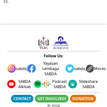
SS.
Follow Us:
Yayasan
sabda_ylsa
Lembaga
sabda_ylsa
Mores
SABDA
SABDA
Podcast
Slideshare
Alkitab
SABDA
SABDA
CONTACT
GET INVOLVED!
DONATION
©
2026