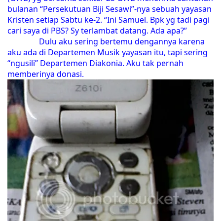
bulanan “Persekutuan Biji Sesawi”-nya sebuah yayasan
Kristen setiap Sabtu ke-2. “Ini Samuel. Bpk yg tadi pagi
cari saya di PBS? Sy terlambat datang. Ada apa?”
Dulu aku sering bertemu dengannya karena
aku ada di Departemen Musik yayasan itu, tapi sering
“ngusili” Departemen Diakonia. Aku tak pernah
memberinya donasi.