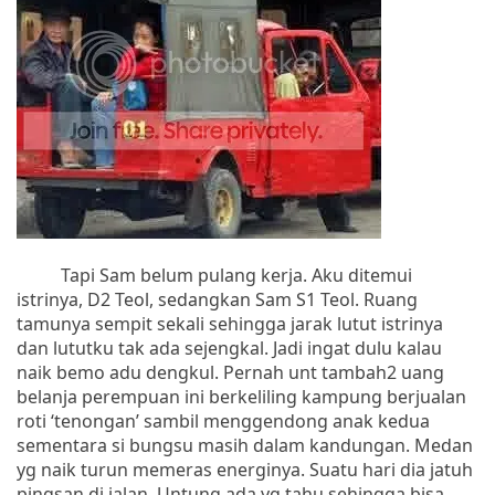
Tapi Sam belum pulang kerja. Aku ditemui
istrinya, D2 Teol, sedangkan Sam S1 Teol. Ruang
tamunya sempit sekali sehingga jarak lutut istrinya
dan lututku tak ada sejengkal. Jadi ingat dulu kalau
naik bemo adu dengkul. Pernah unt tambah2 uang
belanja perempuan ini berkeliling kampung berjualan
roti ‘tenongan’ sambil menggendong anak kedua
sementara si bungsu masih dalam kandungan. Medan
yg naik turun memeras energinya. Suatu hari dia jatuh
pingsan di jalan. Untung ada yg tahu sehingga bisa