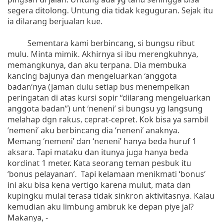
segera ditolong. Untung dia tidak keguguran. Sejak itu
ia dilarang berjualan kue.
Sementara kami berbincang, si bungsu ribut
mulu. Minta mimik. Akhirnya si ibu merengkuhnya,
memangkunya, dan aku terpana. Dia membuka
kancing bajunya dan mengeluarkan ‘anggota
badan’nya (jaman dulu setiap bus menempelkan
peringatan di atas kursi sopir “dilarang mengeluarkan
anggota badan”) unt ‘neneni’ si bungsu yg langsung
melahap dgn rakus, ceprat-cepret. Kok bisa ya sambil
‘nemeni’ aku berbincang dia ‘neneni’ anaknya.
Memang ‘nemeni’ dan ‘neneni’ hanya beda huruf 1
aksara. Tapi mataku dan itunya juga hanya beda
kordinat 1 meter. Kata seorang teman pesbuk itu
‘bonus pelayanan’. Tapi kelamaan menikmati ‘bonus’
ini aku bisa kena vertigo karena mulut, mata dan
kupingku mulai terasa tidak sinkron aktivitasnya. Kalau
kemudian aku limbung ambruk ke depan piye jal?
Makanya, -