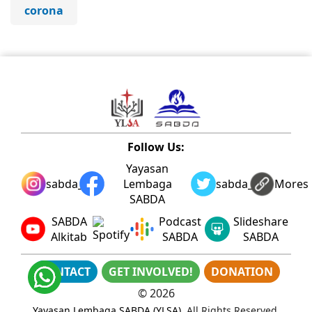
corona
Follow Us:
Yayasan
sabda_ylsa
Lembaga
sabda_ylsa
Mores
SABDA
SABDA
Podcast
Slideshare
Alkitab
SABDA
SABDA
CONTACT
GET INVOLVED!
DONATION
©
2026
Yayasan Lembaga SABDA (YLSA)
. All Rights Reserved.