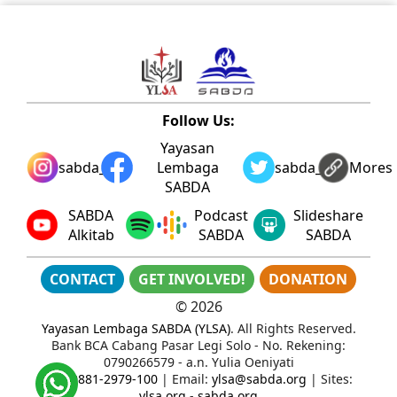
Follow Us:
Yayasan
sabda_ylsa
Lembaga
sabda_ylsa
Mores
SABDA
SABDA
Podcast
Slideshare
Alkitab
SABDA
SABDA
CONTACT
GET INVOLVED!
DONATION
©
2026
Yayasan Lembaga SABDA (YLSA)
. All Rights Reserved.
Bank BCA Cabang Pasar Legi Solo - No. Rekening:
0790266579 - a.n. Yulia Oeniyati
WA:
0881-2979-100
| Email:
ylsa@sabda.org
| Sites:
ylsa.org
-
sabda.org