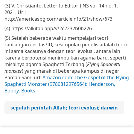
(3) V. Christianto. Letter to Editor. IJNS vol 14 no. 1,
2021. Url:
http://americaspg.com/articleinfo/21/show/673
(4) https://alkitab.app/v/2c2232b0b226
(5) Setelah beberapa waktu mempelajari teori
rancangan cerdas/ID, kesimpulan penulis adalah teori
ini sama kacaunya dengan teori evolusi, antara lain
karena berpotensi menimbulkan agama baru, seperti
misalnya agama Spaghetti Terbang (
Flying Spaghetti
monster
) yang marak di beberapa kampus di negeri
Paman Sam. url:
Amazon.com: The Gospel of the Flying
Spaghetti Monster (9780812976564): Henderson,
Bobby: Books
sepuluh perintah Allah; teori evolusi; darwin