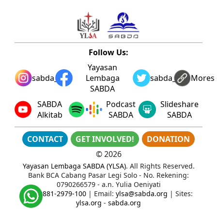
Follow Us:
Yayasan
sabda_ylsa
Lembaga
sabda_ylsa
Mores
SABDA
SABDA
Podcast
Slideshare
Alkitab
SABDA
SABDA
CONTACT
GET INVOLVED!
DONATION
©
2026
Yayasan Lembaga SABDA (YLSA)
. All Rights Reserved.
Bank BCA Cabang Pasar Legi Solo - No. Rekening:
0790266579 - a.n. Yulia Oeniyati
WA:
0881-2979-100
| Email:
ylsa@sabda.org
| Sites:
ylsa.org
-
sabda.org