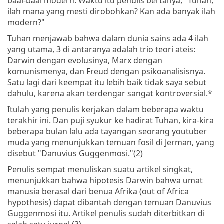
baal-baal modern. Waktu itu penulis bertanya, "Tuhan,
ilah mana yang mesti dirobohkan? Kan ada banyak ilah
modern?"
Tuhan menjawab bahwa dalam dunia sains ada 4 ilah
yang utama, 3 di antaranya adalah trio teori ateis:
Darwin dengan evolusinya, Marx dengan
komunismenya, dan Freud dengan psikoanalisisnya.
Satu lagi dari keempat itu lebih baik tidak saya sebut
dahulu, karena akan terdengar sangat kontroversial.*
Itulah yang penulis kerjakan dalam beberapa waktu
terakhir ini. Dan puji syukur ke hadirat Tuhan, kira-kira
beberapa bulan lalu ada tayangan seorang youtuber
muda yang menunjukkan temuan fosil di Jerman, yang
disebut "Danuvius Guggenmosi."(2)
Penulis sempat menuliskan suatu artikel singkat,
menunjukkan bahwa hipotesis Darwin bahwa umat
manusia berasal dari benua Afrika (out of Africa
hypothesis) dapat dibantah dengan temuan Danuvius
Guggenmosi itu. Artikel penulis sudah diterbitkan di