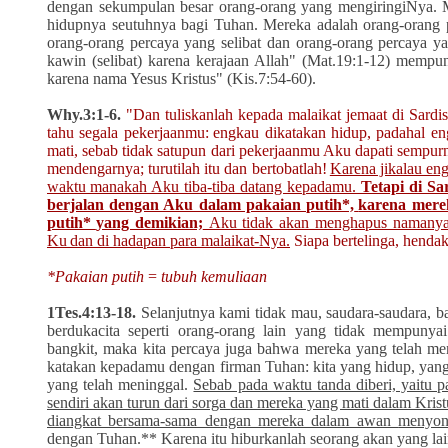
dengan
se
kumpulan
besar orang-orang
yang
mengiringiNya. M
hidupnya seutuhnya bagi Tuhan. Mereka adalah
orang-orang
orang-orang percaya
yang
selibat dan orang-orang percaya ya
kawin (selibat) karena kerajaan Allah" (Mat.19:1-12) mempu
karena nama Yesus Kristus" (Kis.7:54-60).
Why.3:1-6.
"Dan tuliskanlah kepada malaikat jemaat di Sardis
tahu segala pekerjaanmu:
engkau dikatakan hidup, padahal en
mati, sebab tidak satupun dari pekerjaanmu Aku dapati sempur
mendengarnya; turutilah itu dan bertobatlah!
Karena jikalau eng
waktu
manakah Aku tiba-tiba datang kepadamu.
Tetapi di Sa
berjalan dengan Aku dalam pakaian putih*,
karena merek
putih*
yang demikian;
Aku tidak akan menghapus namany
Ku
dan di hadapan para malaikat-Nya.
Siapa bertelinga, henda
*Pakaian putih
=
tubuh kemuliaan
1Tes.4:13-18.
Selanjutnya kami tidak mau, saudara-saudara,
berdukacita seperti orang-orang lain yang tidak mempuny
bangkit,
maka kita percaya juga bahwa mereka yang telah m
katakan kepadamu dengan firman Tuhan: kita yang hidup, yan
yang telah meninggal.
Sebab pada waktu tanda diberi, yaitu 
sendiri akan turun dari sorga
dan mereka yang mati dalam Krist
diangkat bersama-sama dengan mereka dalam awan
menyon
dengan Tuhan.**
Karena itu hiburkanlah seorang akan yang la