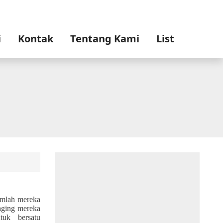
i
Kontak
Tentang Kami
List
mlah mereka
aging mereka
tuk ber
satu