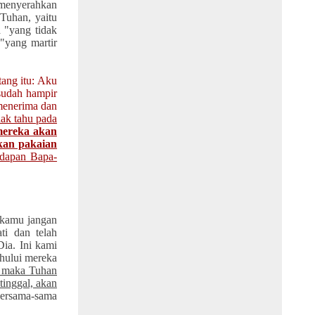
 menyerahkan
 Tuhan, yaitu
 "yang tidak
"yang martir
tang
itu: Aku
sudah hampir
 menerima dan
dak tahu pada
ereka akan
kan pakaian
dapan Bapa-
 kamu jangan
ti dan telah
Dia.
Ini kami
ahului mereka
, maka Tuhan
 tinggal,
akan
bersama-sama