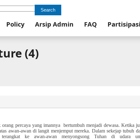
Search
Policy
Arsip Admin
FAQ
Partisipas
ure (4)
ak orang percaya yang
imannya
bertumbuh menjadi dewasa. Ketika
ju
atas awan-awan di langit menjemput mereka. D
alam sekejap t
ubuh d
ter
angkat ke awan-awan menyongsong
Tuhan
di udara un