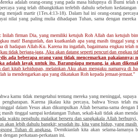
ereka adalah orang-orang yang
pada masa hidupnya di Bumi telah
 percaya yang
telah dibangkitkan terlebih dahulu sebelum kedatangan
ng menjadi martir (1Tes.4:13-18).
Dalam hal ini orang-orang percaya
nyai nilai yang paling mulia dihadapan Tuhan, sama dengan mereka 
:
Inilah firman Dia, yang memiliki ketujuh Roh
Allah dan ketujuh bin
gkau mati!
Bangunlah, dan kuatkanlah apa yang masih tinggal yang 
na di hadapan Allah-Ku.
Karena itu ingatlah, bagaimana engkau telah
kau tidak berjaga-jaga, Aku akan datang seperti pencuri
dan engkau ti
rdis ada beberapa orang
yang tidak mencemarkan pakaiannya;
m
a adalah layak untuk itu.
Barangsiapa menang,
ia akan dikena
a
dari kitab kehidupan,
melainkan Aku akan mengaku namanya di ha
klah ia mendengarkan
apa yang dikatakan Roh kepada jemaat-jemaat."
 bahwa kamu tidak mengetahui
tentang mereka yang meninggal
, s
upaya
ai pengharapan.
Karena jikalau kita percaya, bahwa Yesus telah ma
eninggal dalam Yesus
akan dikumpulkan Allah bersama-sama dengan 
g masih tinggal sampai kedatangan Tuhan,
sekali-kali tidak akan mend
pada waktu penghulu malaikat
berseru dan sangkakala Allah
berbunyi
us akan lebih dahulu bangkit;
sesudah itu, kita yang hidup, yang masih
gsong Tuhan di angkasa.
Demikianlah kita akan selama-lamanya 
in
dengan perkataan-perkataan ini.