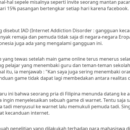
al-hal sepele misalnya seperti invite seorang mantan pacar
ri 15% pasangan bertengkar setiap hari karena facebook. L
g disebut IAD (Internet Addiction Disorder : gangguan kec
anyak remaja dan pemuda tidak saja di negara-negara Erop
ndonesia juga ada yang mengalami gangguan ini.
 yang tewas setelah main game online terus menerus sela
rang pelajar yang menembaki guru dan teman-teman sekolah
hal itu, ia menjawab : "Kan saya juga sering menembaki ora
duan game tidak dapat lagi membedakan antara realitas da
aru ini bahwa seorang pria di Filipina menunda datang ke 
ingin menyelesaikan sebuah game di warnet. Tentu saja s
adi menyusul ke warnet lalu memukuli pemuda tadi. Singk
bat kecanduan internet.
uah penelitian yang dilakukah terhadap para mahasiswa di