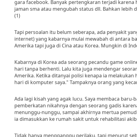
gara facebook. Banyak pertengkaran terjadi karena h
jaman sma atau mengubah status dll. Bahkan lebih da
(1)
Tapi persoalan itu belum seberapa, ada penyakit yan
internet) yang kabarnya mulai mewabah di antara b
Amerika tapi juga di Cina atau Korea. Mungkin di I
Kabarnya di Korea ada seorang pecandu game online
hari tanpa berhenti. Lalu kita juga mendengar seo
Amerika. Ketika ditanyai polisi kenapa ia melakukan 
hari di komputer saya." Tampaknya orang yang kecan
Ada lagi kisah yang agak lucu. Saya membaca baru-b
pemberkatan nikahnya dengan seorang gadis karena 
menunggu-nunggu, sampai akhirnya mertua pemuda t
ia dimasukkan ke rumah sakit untuk rehabilitasi aki
Tidak hanya mengganggu perilaku, tapi menurut seb