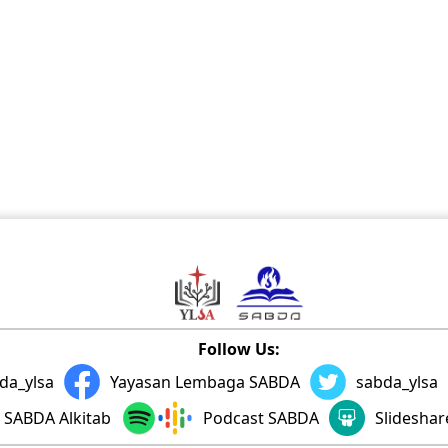
Follow Us:
da_ylsa
Yayasan Lembaga SABDA
sabda_ylsa
SABDA Alkitab
Podcast SABDA
Slidesha