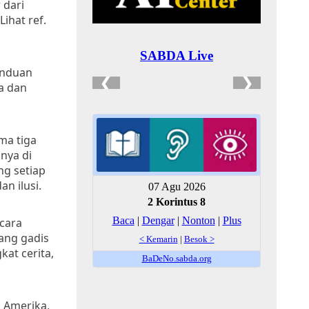
 dari
ihat ref.
anduan
a dan
ma tiga
nya di
ng setiap
n ilusi.
acara
ang gadis
at cerita,
 Amerika,