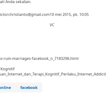
i Anda sekalian.
 victorchristianto@gmail.com
10 mei 2015, pk. 10:05
VC
to-ruin-marriages-facebook_n_7183296.html
 Kognitif
an_Internet_dan_Terapi_Kognitif_Perilaku_Internet_Addict
online
facebook