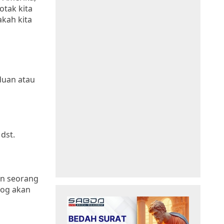
otak kita
akah kita
duan atau
dst.
an seorang
log akan