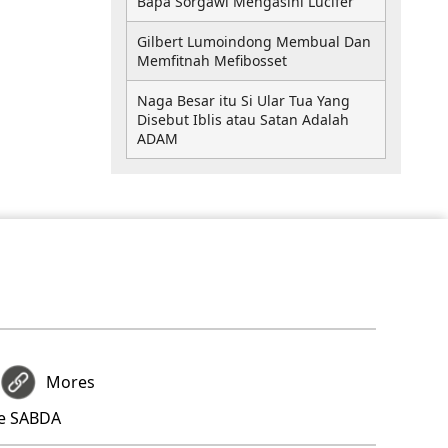
Bapa Sorgawi Mengasihi Lucifer
Gilbert Lumoindong Membual Dan
Memfitnah Mefibosset
Naga Besar itu Si Ular Tua Yang
Disebut Iblis atau Satan Adalah
ADAM
Mores
re SABDA