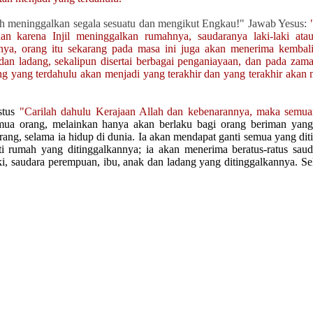
ah meninggalkan segala sesuatu dan mengikut Engkau!
"
Jawab Yesus:
 karena Injil meninggalkan rumahnya, saudaranya laki-laki ata
gnya,
orang itu sekarang pada masa ini juga akan menerima kembali 
 dan ladang, sekalipun disertai berbagai penganiayaan, dan pada za
ng yang terdahulu akan menjadi yang terakhir
dan yang terakhir akan 
stus
"C
arilah dahulu Kerajaan Allah
dan kebenarannya, maka semua
emua orang, melainkan
hanya
akan berlaku bagi orang beriman ya
ang, selama ia hidup di dunia. Ia akan mendapat ganti semua yang di
ti rumah yang ditinggalkannya; ia akan menerima beratus-ratus sauda
aki, saudara perempuan, ibu, anak dan ladang yang ditinggalkannya. Sel