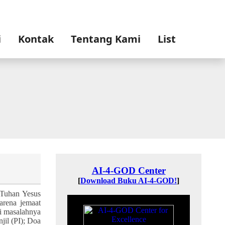
i
Kontak
Tentang Kami
List
n Tuhan Yesus
arena jemaat
i masalahnya
jil (PI); Doa