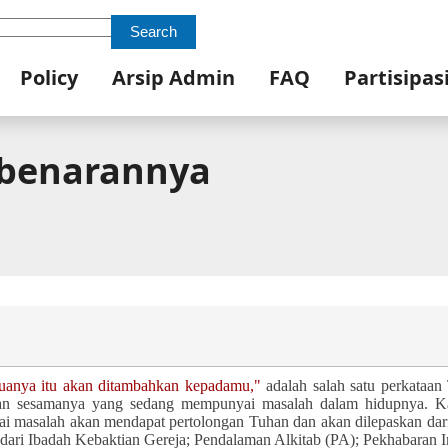
Search
Policy
Arsip Admin
FAQ
Partisipas
ebenarannya
uanya itu akan ditambahkan kepadamu,"
adalah salah satu perkataa
tkan sesamanya yang sedang mempunyai masalah dalam hidupnya. K
asalah akan mendapat pertolongan Tuhan dan akan dilepaskan dar
ai dari Ibadah Kebaktian Gereja; Pendalaman Alkitab (PA); Pekhabaran In