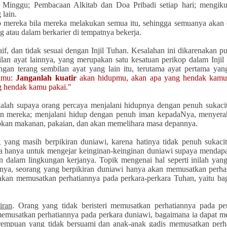
Minggu; Pembacaan Alkitab dan Doa Pribadi setiap hari; mengiku
lain.
 mereka bila mereka melakukan semua itu, sehingga semuanya akan
 atau dalam berkarier di tempatnya bekerja.
, dan tidak sesuai dengan Injil Tuhan. Kesalahan ini dikarenakan pu
lan ayat lainnya, yang merupakan satu kesatuan perikop dalam Injil
ngan terang sembilan ayat yang lain itu, terutama ayat pertama ya
damu:
Janganlah kuatir
akan hidupmu, akan apa yang hendak kamu
g hendak kamu pakai."
adalah supaya orang percaya menjalani hidupnya dengan penuh sukaci
epan mereka; menjalani hidup dengan penuh iman kepadaNya, menyera
kan makanan, pakaian, dan akan memelihara masa depannya.
ng yang masih berpikiran duniawi, karena hatinya tidak penuh sukac
ereka hanya untuk mengejar keinginan-keinginan duniawi supaya menda
 dalam lingkungan kerjanya. Topik mengenai hal seperti inilah yang 
 nya, seorang yang berpikiran duniawi hanya akan memusatkan perha
i akan memusatkan perhatiannya pada perkara-perkara Tuhan, yaitu b
iran
. Orang yang tidak beristeri memusatkan perhatiannya pada pe
memusatkan perhatiannya pada perkara duniawi, bagaimana ia dapat 
erempuan yang tidak bersuami
dan anak-anak gadis memusatkan perh