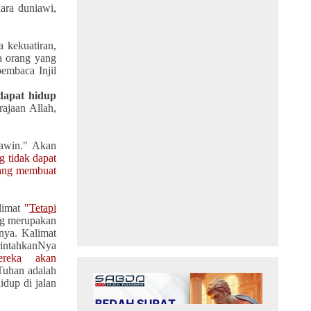
ara duniawi,
 kekuatiran,
ua orang yang
embaca Injil
dapat hidup
ajaan Allah,
awin."
Akan
 tidak dapat
 yang membuat
limat
"
Tetapi
ang merupakan
nya. Kalimat
rintahkanNya
ereka akan
Tuhan adalah
dup di jalan