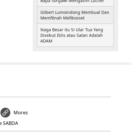
Bapa Sorgawi Mengasihi Lucifer
Gilbert Lumoindong Membual Dan
Memfitnah Mefibosset
Naga Besar itu Si Ular Tua Yang
Disebut Iblis atau Satan Adalah
ADAM
Mores
re SABDA