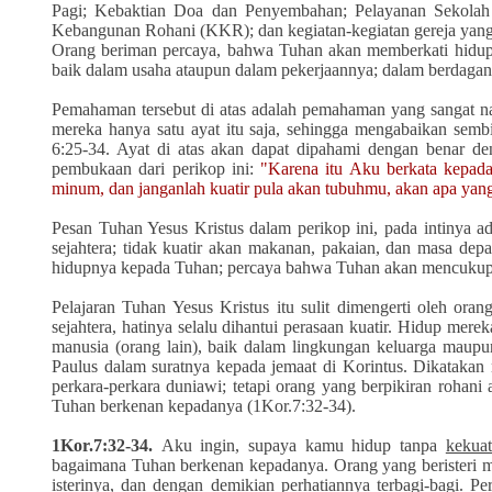
Pagi; Kebaktian Doa dan Penyembahan; Pelayanan Sekolah 
Kebangunan Rohani (KKR); dan kegiatan-kegiatan gereja yang 
Orang beriman percaya, bahwa Tuhan akan memberkati hidup
baik dalam usaha ataupun dalam pekerjaannya; dalam berdagang
Pemahaman tersebut di atas adalah pemahaman yang sangat naif
mereka hanya satu ayat itu saja, sehingga mengabaikan sembi
6:25-34. Ayat di atas akan dapat dipahami dengan benar de
pembukaan dari perikop ini:
"Karena itu Aku berkata kepa
minum, dan janganlah kuatir pula akan tubuhmu, akan apa yan
Pesan Tuhan Yesus Kristus dalam perikop ini, pada intinya 
sejahtera; tidak kuatir akan makanan, pakaian, dan masa d
hidupnya kepada Tuhan; percaya bahwa Tuhan akan mencukup
Pelajaran Tuhan Yesus Kristus itu sulit dimengerti oleh ora
sejahtera, hatinya selalu dihantui perasaan kuatir. Hidup m
manusia (orang lain), baik dalam lingkungan keluarga maupun
Paulus dalam suratnya kepada jemaat di Korintus. Dikatakan
perkara-perkara duniawi; tetapi orang yang berpikiran rohan
Tuhan berkenan kepadanya (1Kor.7:32-34).
1Kor.7:32-34.
Aku ingin, supaya kamu hidup tanpa
kekuat
bagaimana Tuhan berkenan kepadanya.
Orang yang beristeri 
isterinya,
dan dengan demikian perhatiannya terbagi-bagi. P