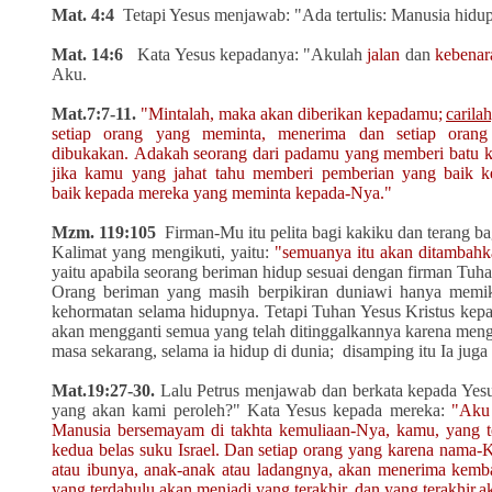
Mat. 4:4
Tetapi Yesus menjawab: "Ada tertulis: Manusia hidup
Mat. 14:6
Kata Yesus kepadanya: "Akulah
jalan
dan
kebenar
Aku.
Mat.7:7-11.
"Mintalah, maka akan diberikan kepadamu;
carila
setiap orang yang meminta, menerima dan setiap orang
dibukakan.
Adakah seorang dari padamu yang memberi batu ke
jika kamu yang jahat tahu memberi pemberian yang baik
k
baik
kepada mereka yang meminta kepada-Nya."
Mzm. 119:105
Firman-Mu itu pelita bagi kakiku dan terang b
Kalimat
yang mengikuti, yaitu:
"
semuanya itu akan ditambah
yaitu apabila seorang beriman hidup sesuai dengan firman Tuhan
Orang beriman yang masih berpikiran duniawi hanya memi
kehormatan selama hidupnya. Tetapi Tuhan Yesus Kristus kepad
akan mengganti semua yang telah ditinggalkannya karena mengik
masa sekarang, selama ia hidup di dunia; disamping itu Ia ju
Mat.19:27-30.
Lalu Petrus menjawab dan berkata kepada Yesu
yang akan kami peroleh?"
Kata Yesus kepada mereka:
"Aku 
Manusia bersemayam di takhta
kemuliaan-Nya, kamu, yang t
kedua belas suku Israel.
Dan setiap orang yang karena nama-K
atau ibunya, anak-anak atau ladangnya, akan menerima kembali
yang terdahulu akan menjadi yang terakhir, dan yang terakhir
a