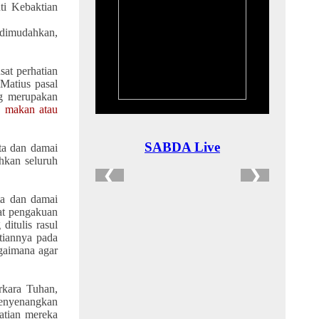
ti Kebaktian
 dimudahkan,
sat perhatian
 Matius pasal
ng merupakan
 makan atau
ta dan damai
hkan seluruh
ita dan damai
pat pengakuan
ditulis rasul
tiannya pada
agaimana agar
rkara
Tuhan,
menyenangkan
atian mereka