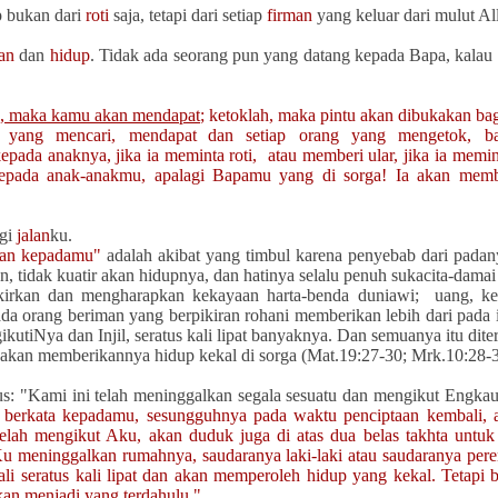
 bukan dari
roti
saja, tetapi dari setiap
firman
yang keluar dari mulut Al
an
dan
hidup
. Tidak ada seorang pun yang datang kepada Bapa, kalau 
h, maka kamu akan mendapat
; ketoklah, maka pintu akan dibukakan b
 yang mencari, mendapat
dan setiap orang yang mengetok, ba
pada anaknya, jika ia meminta roti,
atau memberi ular, jika ia memi
epada anak-anakmu, apalagi Bapamu yang di sorga! Ia akan memb
agi
jalan
ku.
kan kepadamu
"
adalah akibat yang timbul karena penyebab dari padan
, tidak kuatir akan hidupnya, dan hatinya selalu penuh sukacita-damai 
kirkan dan mengharapkan kekayaan harta-benda duniawi; uang, k
a orang beriman yang berpikiran rohani memberikan lebih dari pada i
utiNya dan Injil, seratus kali lipat banyaknya. Dan semuanya itu dit
ga akan memberikannya hidup kekal di sorga (Mat.19:27-30; Mrk.10:28-3
s: "Kami ini telah meninggalkan segala sesuatu dan mengikut Engkau
berkata kepadamu, sesungguhnya pada waktu penciptaan kembali, 
elah mengikut Aku, akan duduk juga di atas dua belas takhta untu
u meninggalkan rumahnya, saudaranya laki-laki atau saudaranya per
 seratus kali lipat
dan akan memperoleh hidup yang kekal.
Tetapi 
kan menjadi yang terdahulu."