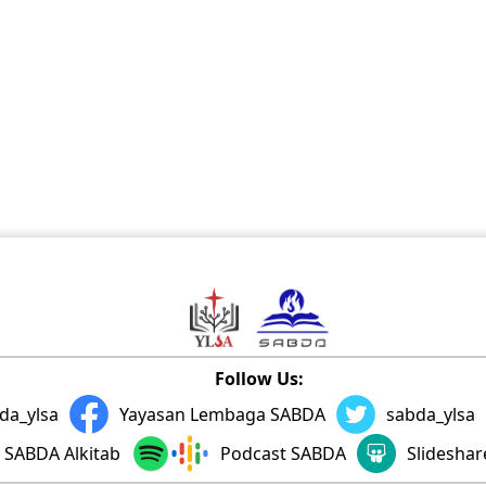
Follow Us:
da_ylsa
Yayasan Lembaga SABDA
sabda_ylsa
SABDA Alkitab
Podcast SABDA
Slidesha