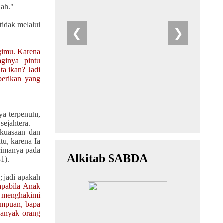
lah."
tidak melalui
agimu.
Karena
ginya pintu
nta ikan?
Jadi
erikan yang
ya terpenuhi,
sejahtera.
ekuasaan dan
tu, karena Ia
erimanya pada
1).
;
jadi apakah
apabila Anak
k menghakimi
empuan, bapa
banyak orang