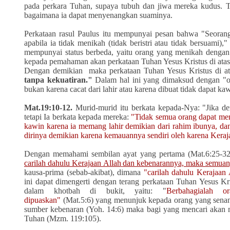
pada perkara Tuhan, supaya tubuh dan jiwa
mereka kudus. T
bagaimana ia dapat menyenangkan suaminya.
Perkataan rasul Paulus itu mempunyai pesan bahwa "S
eoran
apabila ia tidak menikah (tidak beristri atau tidak bersuam
mempunyai status berbeda, yaitu orang yang menikah dengan
kepada pemahaman akan perkataan Tuhan Yesus Kristus di atas
Dengan demikian maka perkataan Tuhan Yesus Kristus di at
tanpa kekuatiran."
Dalam hal ini yang dimaksud dengan "or
bukan karena cacat dari lahir atau karena dibuat tidak dapat ka
Mat.19:10-12.
Murid-murid itu berkata kepada-Nya: "Jika de
tetapi Ia berkata kepada mereka:
"Tidak semua orang dapat meng
kawin karena ia memang lahir demikian dari rahim ibunya, da
dirinya demikian karena kemauannya sendiri oleh karena Keraj
Dengan memahami sembilan ayat yang pertama (Mat.6:25-3
carilah dahulu Kerajaan Allah
dan kebenarannya, maka semuan
kausa-prima (sebab-akibat), dimana
"carilah dahulu Kerajaan 
ini
dapat dimengerti dengan terang perkataan Tuhan Yesus Kr
dalam khotbah di bukit, yaitu: "
Berbahagialah 
dipuaskan"
(Mat.5:6)
yang
menunjuk kepada
orang yang senan
sumber kebenaran (Yoh. 14:6) maka bagi yang mencari akan
Tuhan (Mzm. 119:105).