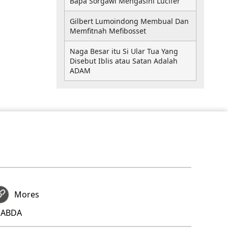
Bapa Sorgawi Mengasihi Lucifer
Gilbert Lumoindong Membual Dan
Memfitnah Mefibosset
Naga Besar itu Si Ular Tua Yang
Disebut Iblis atau Satan Adalah
ADAM
Mores
 SABDA