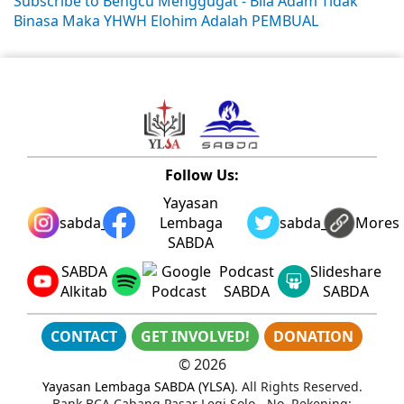
Subscribe to Bengcu Menggugat - Bila Adam Tidak
Binasa Maka YHWH Elohim Adalah PEMBUAL
Follow Us:
Yayasan
sabda_ylsa
Lembaga
sabda_ylsa
Mores
SABDA
SABDA
Podcast
Slideshare
Alkitab
SABDA
SABDA
CONTACT
GET INVOLVED!
DONATION
©
2026
Yayasan Lembaga SABDA (YLSA)
. All Rights Reserved.
Bank BCA Cabang Pasar Legi Solo - No. Rekening: