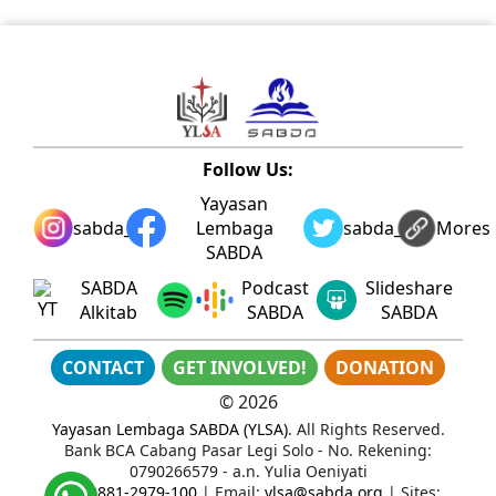
Follow Us:
Yayasan
sabda_ylsa
Lembaga
sabda_ylsa
Mores
SABDA
SABDA
Podcast
Slideshare
Alkitab
SABDA
SABDA
CONTACT
GET INVOLVED!
DONATION
©
2026
Yayasan Lembaga SABDA (YLSA)
. All Rights Reserved.
Bank BCA Cabang Pasar Legi Solo - No. Rekening:
0790266579 - a.n. Yulia Oeniyati
WA:
0881-2979-100
| Email:
ylsa@sabda.org
| Sites: