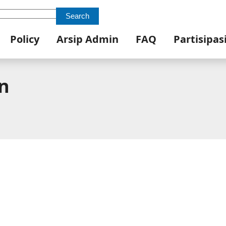
Search
Policy
Arsip Admin
FAQ
Partisipas
n