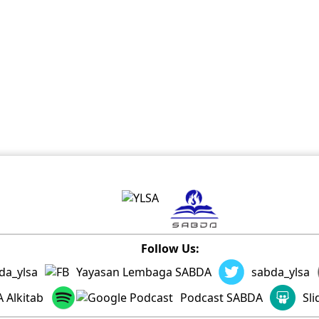
Follow Us:
da_ylsa
Yayasan Lembaga SABDA
sabda_ylsa
 Alkitab
Podcast SABDA
Sl