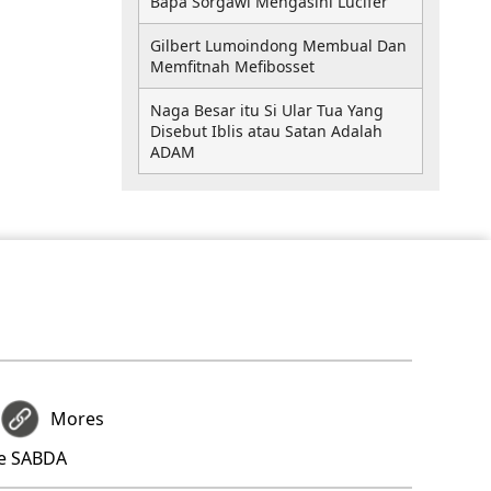
Bapa Sorgawi Mengasihi Lucifer
Gilbert Lumoindong Membual Dan
Memfitnah Mefibosset
Naga Besar itu Si Ular Tua Yang
Disebut Iblis atau Satan Adalah
ADAM
Mores
re SABDA