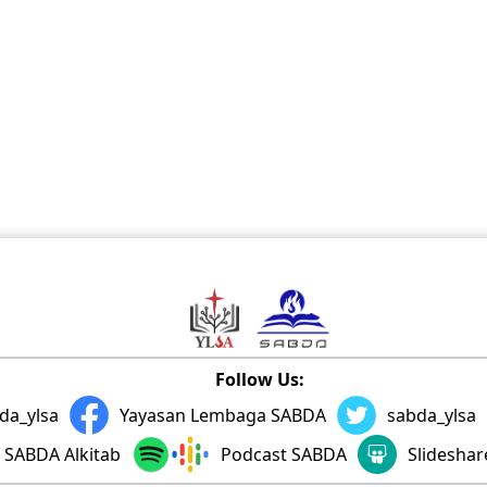
Follow Us:
da_ylsa
Yayasan Lembaga SABDA
sabda_ylsa
SABDA Alkitab
Podcast SABDA
Slidesha