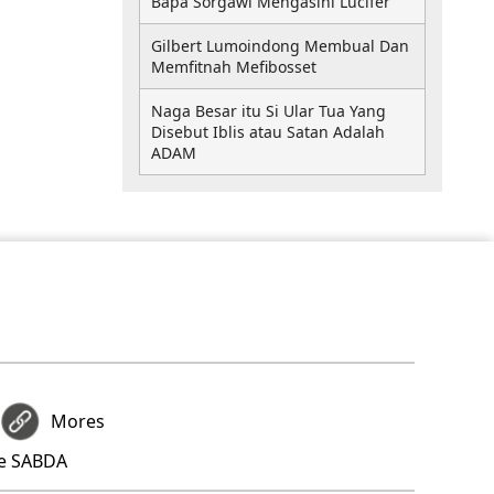
Bapa Sorgawi Mengasihi Lucifer
Gilbert Lumoindong Membual Dan
Memfitnah Mefibosset
Naga Besar itu Si Ular Tua Yang
Disebut Iblis atau Satan Adalah
ADAM
Mores
re SABDA