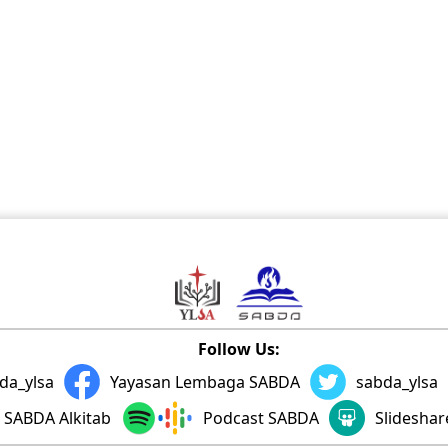
Follow Us:
da_ylsa
Yayasan Lembaga SABDA
sabda_ylsa
SABDA Alkitab
Podcast SABDA
Slidesha