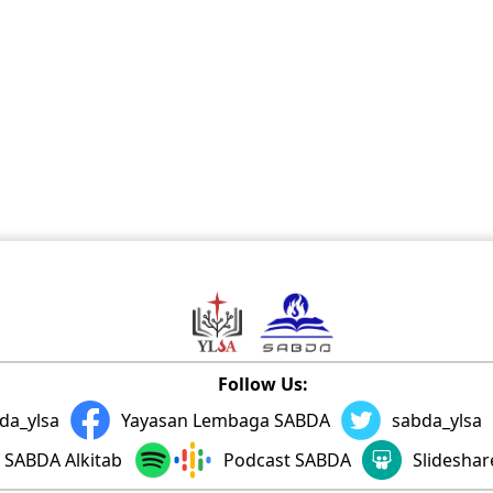
Follow Us:
da_ylsa
Yayasan Lembaga SABDA
sabda_ylsa
SABDA Alkitab
Podcast SABDA
Slidesha