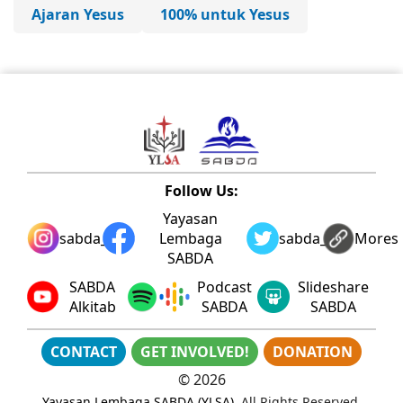
Ajaran Yesus
100% untuk Yesus
Follow Us:
Yayasan
sabda_ylsa
Lembaga
sabda_ylsa
Mores
SABDA
SABDA
Podcast
Slideshare
Alkitab
SABDA
SABDA
CONTACT
GET INVOLVED!
DONATION
©
2026
Yayasan Lembaga SABDA (YLSA)
. All Rights Reserved.