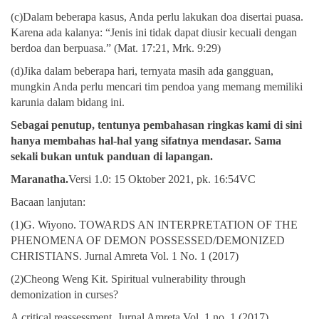
(c)Dalam beberapa kasus, Anda perlu lakukan doa disertai puasa.
Karena ada kalanya: “Jenis ini tidak dapat diusir kecuali dengan
berdoa dan berpuasa.” (Mat. 17:21, Mrk. 9:29)
(d)Jika dalam beberapa hari, ternyata masih ada gangguan,
mungkin Anda perlu mencari tim pendoa yang memang memiliki
karunia dalam bidang ini.
Sebagai penutup, tentunya pembahasan ringkas kami di sini
hanya membahas hal-hal yang sifatnya mendasar. Sama
sekali bukan untuk panduan di lapangan.
Maranatha.
Versi 1.0: 15 Oktober 2021, pk. 16:54
VC
Bacaan lanjutan:
(1)G. Wiyono. TOWARDS AN INTERPRETATION OF THE
PHENOMENA OF DEMON POSSESSED/DEMONIZED
CHRISTIANS. Jurnal Amreta Vol. 1 No. 1 (2017)
(2)Cheong Weng Kit. Spiritual vulnerability through
demonization in curses?
A critical reassessment. Jurnal Amreta Vol. 1 no. 1 (2017)