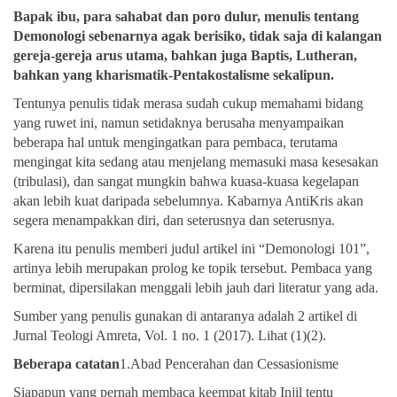
Bapak ibu, para sahabat dan poro dulur, menulis tentang
Demonologi sebenarnya agak berisiko, tidak saja di kalangan
gereja-gereja arus utama, bahkan juga Baptis, Lutheran,
bahkan yang kharismatik-Pentakostalisme sekalipun.
Tentunya penulis tidak merasa sudah cukup memahami bidang
yang ruwet ini, namun setidaknya berusaha menyampaikan
beberapa hal untuk mengingatkan para pembaca, terutama
mengingat kita sedang atau menjelang memasuki masa kesesakan
(tribulasi), dan sangat mungkin bahwa kuasa-kuasa kegelapan
akan lebih kuat daripada sebelumnya. Kabarnya AntiKris akan
segera menampakkan diri, dan seterusnya dan seterusnya.
Karena itu penulis memberi judul artikel ini “Demonologi 101”,
artinya lebih merupakan prolog ke topik tersebut. Pembaca yang
berminat, dipersilakan menggali lebih jauh dari literatur yang ada.
Sumber yang penulis gunakan di antaranya adalah 2 artikel di
Jurnal Teologi Amreta, Vol. 1 no. 1 (2017). Lihat (1)(2).
Beberapa catatan
1.Abad Pencerahan dan Cessasionisme
Siapapun yang pernah membaca keempat kitab Injil tentu