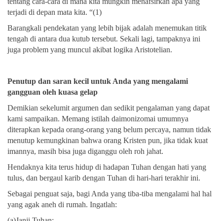
tentang cara-cara di mana kita mungkin menafsirkan apa yang
terjadi di depan mata kita. “(1)
Barangkali pendekatan yang lebih bijak adalah menemukan titik
tengah di antara dua kutub tersebut. Sekali lagi, tampaknya ini
juga problem yang muncul akibat logika Aristotelian.
Penutup dan saran kecil untuk Anda yang mengalami
gangguan oleh kuasa gelap
Demikian sekelumit argumen dan sedikit pengalaman yang dapat
kami sampaikan. Memang istilah daimonizomai umumnya
diterapkan kepada orang-orang yang belum percaya, namun tidak
menutup kemungkinan bahwa orang Kristen pun, jika tidak kuat
imannya, masih bisa juga diganggu oleh roh jahat.
Hendaknya kita terus hidup di hadapan Tuhan dengan hati yang
tulus, dan bergaul karib dengan Tuhan di hari-hari terakhir ini.
Sebagai penguat saja, bagi Anda yang tiba-tiba mengalami hal hal
yang agak aneh di rumah. Ingatlah:
(a)Janji Tuhan: