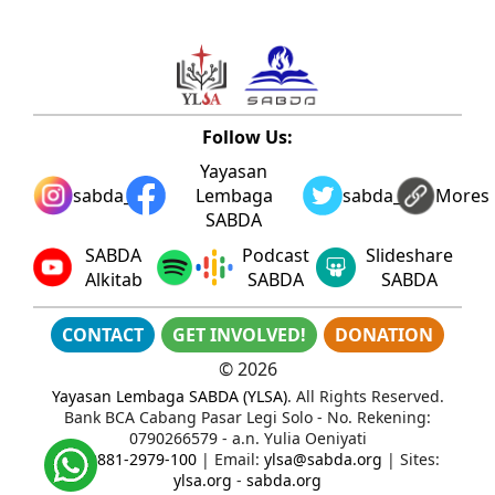
Follow Us:
Yayasan
sabda_ylsa
Lembaga
sabda_ylsa
Mores
SABDA
SABDA
Podcast
Slideshare
Alkitab
SABDA
SABDA
CONTACT
GET INVOLVED!
DONATION
©
2026
Yayasan Lembaga SABDA (YLSA)
. All Rights Reserved.
Bank BCA Cabang Pasar Legi Solo - No. Rekening:
0790266579 - a.n. Yulia Oeniyati
WA:
0881-2979-100
| Email:
ylsa@sabda.org
| Sites:
ylsa.org
-
sabda.org