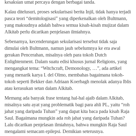
kesaksian umat percaya dengan berbagai tanda.
Kalau ditelusuri, proses sekularisasi berita Injil, tidak hanya terjadi
pasca teori “demitologisasi” yang diperkenalkan oleh Bultmann,
yang maksudnya adalah bahwa semua kisah-kisah mujizat dalam
Alkitab perlu dicarikan penjelasan ilmiahnya.
Sebenarnya, kecenderungan sekularisasi tersebut tidak saja
dimulai oleh Bultmann, namun jauh sebelumnya ke era awal
gerakan Pencerahan, misalnya oleh para tokoh Dutch
Enlightenment. Dalam suatu edisi khusus jurnal Religions, yang
mengangkat tema: “Witchcraft, Demonology, …”, ada artikel
yang menarik karya I. del Olmo, membahas bagaimana tokoh-
tokoh seperti Bekker dan Adriaan Koerbagh menolak adanya Iblis
atau kerasukan setan dalam Alkitab.
Memang ada banyak frase tentang hal-hal ajaib dalam Alkitab,
misalnya satu ayat yang problematik bagi para ahli PL, yaitu “roh
jahat yang daripada Tuhan” yang dapat kita baca pada kisah Raja
Saul. Bagaimana mungkin ada roh jahat yang daripada Tuhan?
Lalu dicarikan penjelasan ilmiahnya, bahwa mungkin Raja Saul
mengalami semacam epilepsi. Demikian seterusnya.