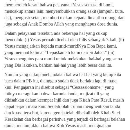
memperoleh kesan bahwa pelayanan Yesus semasa di bumi,
mencakup antara lain: menyembuhkan orang sakit (lumpuh, buta,
dst), mengusir setan, memberi makan kepada lima ribu orang, dan
juga sebagai Anak Domba Allah yang menghapus dosa dunia.
Dalam pelayanan tersebut, ada beberapa hal yang cukup
mencolok: (I) Yesus pernah dicobai oleh Iblis sebanyak 3 kali, (ii)
Yesus mengajarkan kepada murid-muridNya Doa Bapa kami,
yang memuat kalimat “Lepaskanlah kami dari Si Jahat.” (iii)
Yesus mengutus para murid untuk melakukan hal-hal yang sama
yang Dia lakukan, bahkan hal-hal yang lebih besar dari itu.
Namun yang cukup aneh, adalah bahwa hal-hal yang kerap kita
baca dalam PB itu, dianggap sudah tidak berlaku lagi di masa
kini. Pengajaran ini disebut sebagai “Cessassionisme,” yang
intinya meragukan bahwa karunia tanda, mujizat dll yang
dikisahkan dalam keempat Injil dan juga Kisah Para Rasul, masih
dapat terjadi masa kini. Seolah-olah Tuhan menghentikan tanda
dan kuasa tersebut, karena gereja telah dibekali oleh Kitab Suci.
Kesaksian dan berbagai peristiwa yang terjadi di berbagai belahan
dunia, menunjukkan bahwa Roh Yesus masih menguatkan