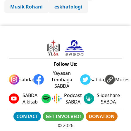
Musik Rohani
eskhatologi
Follow Us:
Yayasan
sabda_ylsa
Lembaga
sabda_ylsa
Mores
SABDA
SABDA
Podcast
Slideshare
Alkitab
SABDA
SABDA
CONTACT
GET INVOLVED!
DONATION
©
2026