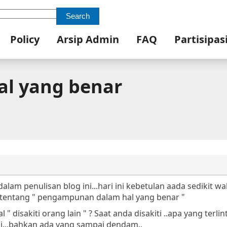
Search
Policy
Arsip Admin
FAQ
Partisipas
l yang benar
alam penulisan blog ini...hari ini kebetulan aada sedikit w
 tentang " pengampunan dalam hal yang benar "
 disakiti orang lain " ? Saat anda disakiti ..apa yang terli
enci...bahkan ada yang sampai dendam..