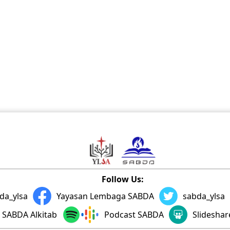
Follow Us:
da_ylsa
Yayasan Lembaga SABDA
sabda_ylsa
SABDA Alkitab
Podcast SABDA
Slidesha