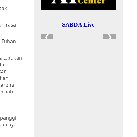
usak
an rasa
n Tuhan
a....bukan
etak
kan
uhan
karena
pernah
ipanggil
dan ayah