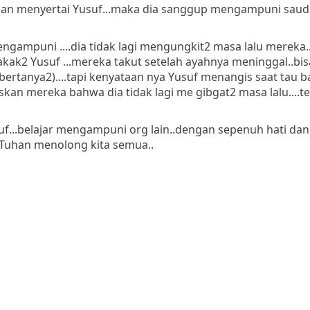
han menyertai Yusuf...maka dia sanggup mengampuni saud
mengampuni ....dia tidak lagi mengungkit2 masa lalu mereka.
kak2 Yusuf ...mereka takut setelah ayahnya meninggal..bis
bertanya2)....tapi kenyataan nya Yusuf menangis saat tau 
askan mereka bahwa dia tidak lagi me gibgat2 masa lalu....t
usuf...belajar mengampuni org lain..dengan sepenuh hati da
a Tuhan menolong kita semua..