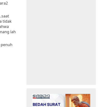
ara2
..saat
a tidak
bahwa
enang lah
n penuh