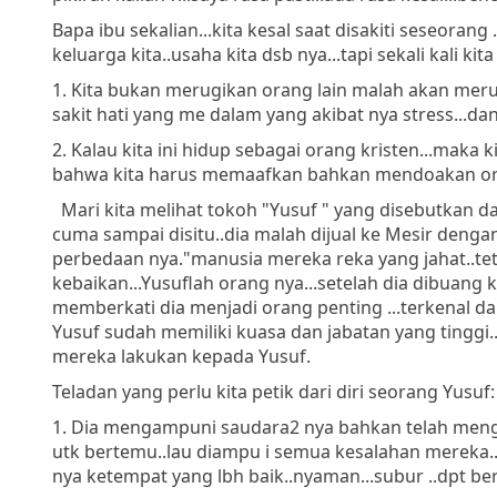
Bapa ibu sekalian...kita kesal saat disakiti seseorang
keluarga kita..usaha kita dsb nya...tapi sekali kali 
1. Kita bukan merugikan orang lain malah akan meru
sakit hati yang me dalam yang akibat nya stress...d
2. Kalau kita ini hidup sebagai orang kristen...mak
bahwa kita harus memaafkan bahkan mendoakan orang
Mari kita melihat tokoh "Yusuf " yang disebutkan dal
cuma sampai disitu..dia malah dijual ke Mesir dengan
perbedaan nya."manusia mereka reka yang jahat..t
kebaikan...Yusuflah orang nya...setelah dia dibuang
memberkati dia menjadi orang penting ...terkenal da
Yusuf sudah memiliki kuasa dan jabatan yang tinggi
mereka lakukan kepada Yusuf.
Teladan yang perlu kita petik dari diri seorang Yusuf:
1. Dia mengampuni saudara2 nya bahkan telah menga
utk bertemu..lau diampu i semua kesalahan mereka.
nya ketempat yang lbh baik..nyaman...subur ..dpt 