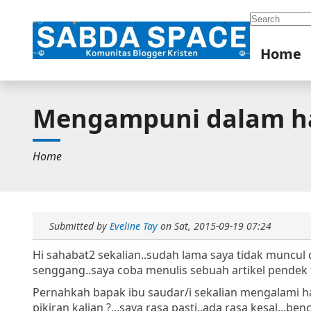
Search
Home
Mengampuni dalam ha
Home
Submitted by
Eveline Tay
on
Sat, 2015-09-19 07:24
Hi sahabat2 sekalian..sudah lama saya tidak muncul d
senggang..saya coba menulis sebuah artikel pendek
Pernahkah bapak ibu saudar/i sekalian mengalami hal "
pikiran kalian ?...saya rasa pasti..ada rasa kesal...b