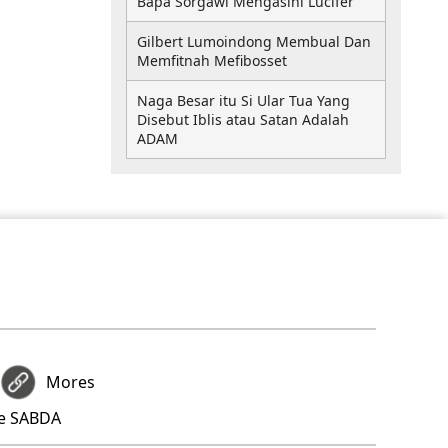
Bapa Sorgawi Mengasihi Lucifer
Gilbert Lumoindong Membual Dan
Memfitnah Mefibosset
Naga Besar itu Si Ular Tua Yang
Disebut Iblis atau Satan Adalah
ADAM
Mores
re SABDA