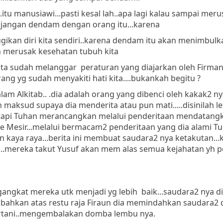
 ..itu manusiawi...pasti kesal lah..apa lagi kalau sampai mer
kita jangan dendam dengan orang itu...karena
gikan diri kita sendiri..karena dendam itu akan menimbulk
an merusak kesehatan tubuh kita
a kita sudah melanggar peraturan yang diajarkan oleh Firma
 yg sudah menyakiti hati kita....bukankah begitu ?
am Alkitab.. .dia adalah orang yang dibenci oleh kakak2 ny
 maksud supaya dia menderita atau pun mati.....disinilah l
etapi Tuhan merancangkan melalui penderitaan mendatang
 ke Mesir...melalui bermacam2 penderitaan yang dia alami T
n kaya raya...berita ini membuat saudara2 nya ketakutan...
....mereka takut Yusuf akan mem alas semua kejahatan yh 
ngkat mereka utk menjadi yg lebih baik...saudara2 nya d
.bahkan atas restu raja Firaun dia memindahkan saudara2 
bertani..mengembalakan domba lembu nya.