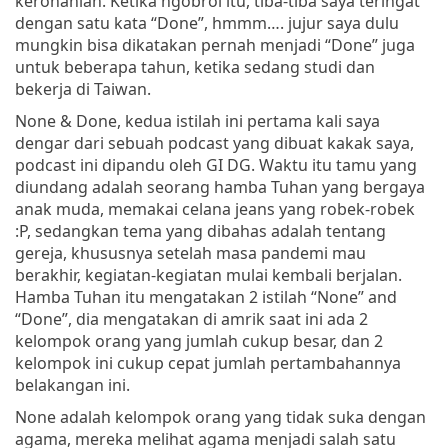
kerohanian. Ketika ngobrol itu, tiba-tiba saya teringat
dengan satu kata “Done”, hmmm…. jujur saya dulu
mungkin bisa dikatakan pernah menjadi “Done” juga
untuk beberapa tahun, ketika sedang studi dan
bekerja di Taiwan.
None & Done, kedua istilah ini pertama kali saya
dengar dari sebuah podcast yang dibuat kakak saya,
podcast ini dipandu oleh GI DG. Waktu itu tamu yang
diundang adalah seorang hamba Tuhan yang bergaya
anak muda, memakai celana jeans yang robek-robek
:P, sedangkan tema yang dibahas adalah tentang
gereja, khususnya setelah masa pandemi mau
berakhir, kegiatan-kegiatan mulai kembali berjalan.
Hamba Tuhan itu mengatakan 2 istilah “None” and
“Done”, dia mengatakan di amrik saat ini ada 2
kelompok orang yang jumlah cukup besar, dan 2
kelompok ini cukup cepat jumlah pertambahannya
belakangan ini.
None adalah kelompok orang yang tidak suka dengan
agama, mereka melihat agama menjadi salah satu