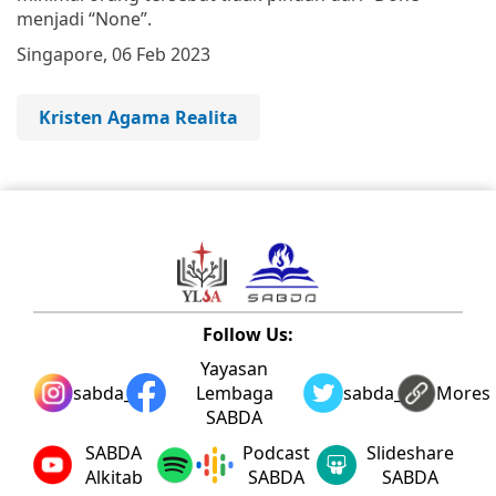
menjadi “None”.
Singapore, 06 Feb 2023
Kristen Agama Realita
Follow Us:
Yayasan
sabda_ylsa
Lembaga
sabda_ylsa
Mores
SABDA
SABDA
Podcast
Slideshare
Alkitab
SABDA
SABDA