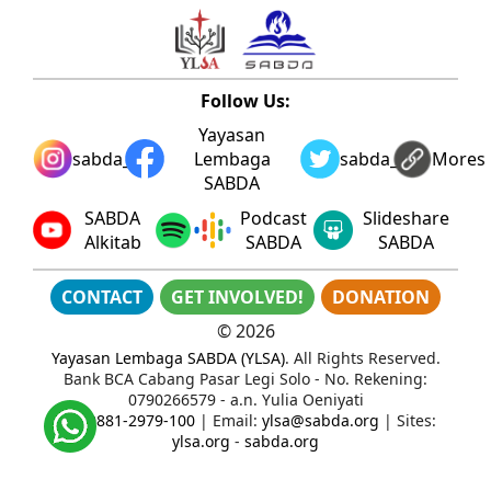
Follow Us:
Yayasan
sabda_ylsa
Lembaga
sabda_ylsa
Mores
SABDA
SABDA
Podcast
Slideshare
Alkitab
SABDA
SABDA
CONTACT
GET INVOLVED!
DONATION
©
2026
Yayasan Lembaga SABDA (YLSA)
. All Rights Reserved.
Bank BCA Cabang Pasar Legi Solo - No. Rekening:
0790266579 - a.n. Yulia Oeniyati
WA:
0881-2979-100
| Email:
ylsa@sabda.org
| Sites:
ylsa.org
-
sabda.org