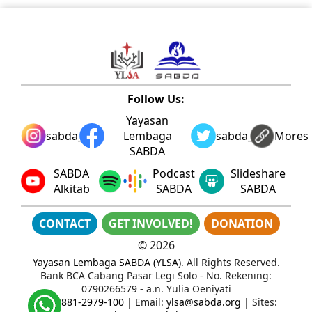
Follow Us:
Yayasan
sabda_ylsa
Lembaga
sabda_ylsa
Mores
SABDA
SABDA
Podcast
Slideshare
Alkitab
SABDA
SABDA
CONTACT
GET INVOLVED!
DONATION
©
2026
Yayasan Lembaga SABDA (YLSA)
. All Rights Reserved.
Bank BCA Cabang Pasar Legi Solo - No. Rekening:
0790266579 - a.n. Yulia Oeniyati
WA:
0881-2979-100
| Email:
ylsa@sabda.org
| Sites: